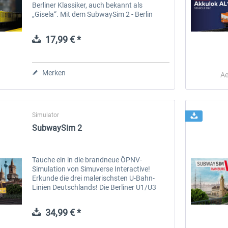
Berliner Klassiker, auch bekannt als
„Gisela“. Mit dem SubwaySim 2 - Berlin
Vehicle DLC: Gisela (GI/1E) erweitert sich
dein Fuhrpark um einen...
17,99 € *
Merken
Ae
Simulator
SubwaySim 2
Tauche ein in die brandneue ÖPNV-
Simulation von Simuverse Interactive!
Erkunde die drei malerischsten U-Bahn-
Linien Deutschlands! Die Berliner U1/U3
und die Hamburger U3 warten auf dich.
Tauche ein in den Alltag der zwei
34,99 € *
deutschen...