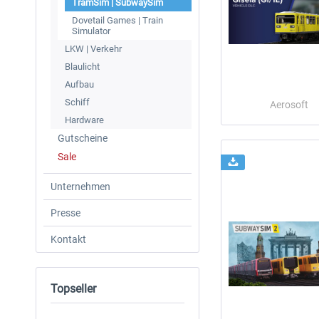
TramSim | SubwaySim
Dovetail Games | Train
Simulator
LKW | Verkehr
Blaulicht
Aufbau
Schiff
Aerosoft
Hardware
Gutscheine
Sale
Unternehmen
Presse
Kontakt
Topseller