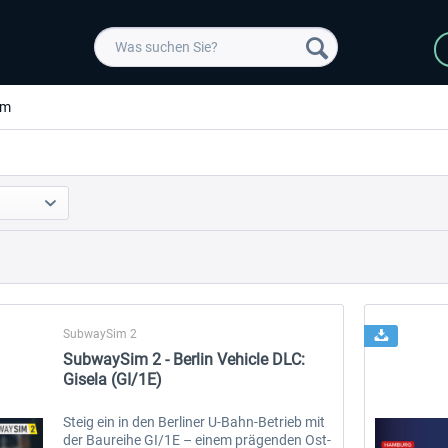
im
SubwaySim 2
SubwaySim 2 - Berlin Vehicle DLC:
Gisela (GI/1E)
Steig ein in den Berliner U-Bahn-Betrieb mit
der Baureihe GI/1E – einem prägenden Ost-