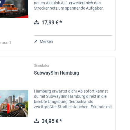
neuen Akkulok AL1 erweitert sich das
Streckennetz um spannende Aufgaben
abseits der regulären Linien. Zum ersten
Mal nimmst du die Rolle eines Fahrers ein,...
17,99 € *
Merken
rosoft
Simulator
SubwaySim Hamburg
Hamburg erwartet dich! Ab sofort kannst
du mit SubwaySim Hamburg direkt in die
belebte Umgebung Deutschlands
zweitgrößter Stadt eintauchen. Erkunde mit
dem hochdetailliert nachgebauten
Doppeltriebwagen DT5 auf über 20
34,95 € *
Kilometer Strecke...