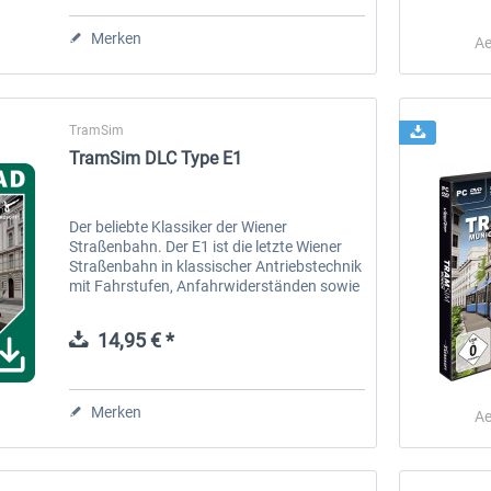
Merken
Ae
TramSim
TramSim DLC Type E1
TramSim DLC Type ULF
SubwaySim Hamburg
Der beliebte Klassiker der Wiener
Straßenbahn. Der E1 ist die letzte Wiener
14,95 € *
34,95 € *
Straßenbahn in klassischer Antriebstechnik
mit Fahrstufen, Anfahrwiderständen sowie
Serien- und Parallelschaltung der Motoren.
Zur Unterstützung des...
14,95 € *
Merken
Ae