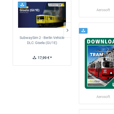
Aerosoft
SubwaySim 2 - Berlin Vehicle
SubwaySim 2
DLC: Gisela (GI/1E)
17,99 € *
34,99 € *
Aerosoft