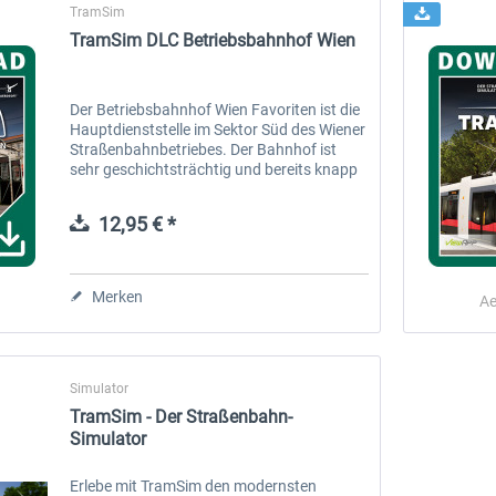
TramSim
TramSim DLC Betriebsbahnhof Wien
Der Betriebsbahnhof Wien Favoriten ist die
Hauptdienststelle im Sektor Süd des Wiener
Straßenbahnbetriebes. Der Bahnhof ist
sehr geschichtsträchtig und bereits knapp
150 Jahre alt, da er im Jahr 1873 errichtet
wurde, als die...
12,95 € *
Merken
Ae
Simulator
TramSim - Der Straßenbahn-
Simulator
Erlebe mit TramSim den modernsten