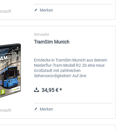
Merken
rosoft
Simulator
TramSim Munich
SubwaySim 2 - Hamburg
TramSim - Der Straßenbahn-
Vehicle DLC: Akkulok AL1
Simulator
Entdecke in TramSim Munich aus deinem
Niederflur-Tram-Modell R2.2b eine neue
17,99 € *
34,99 € *
Großstadt mit zahlreichen
Sehenswürdigkeiten! Auf drei
detailgetreuen Tram-Linien transportierst
du deine Fahrgäste durch das Zentrum der
34,95 € *
bayrischen...
Merken
rosoft