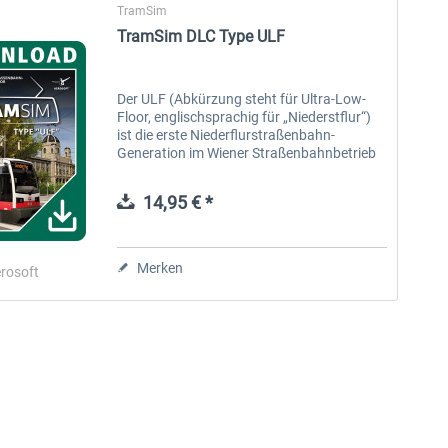
TramSim
TramSim DLC Type ULF
Der ULF (Abkürzung steht für Ultra-Low-
Floor, englischsprachig für „Niederstflur“)
ist die erste Niederflurstraßenbahn-
Generation im Wiener Straßenbahnbetrieb
und mittlerweile seit 1995 in Betrieb. Die
Besonderheiten dieser Fahrzeugtype...
14,95 € *
Merken
rosoft