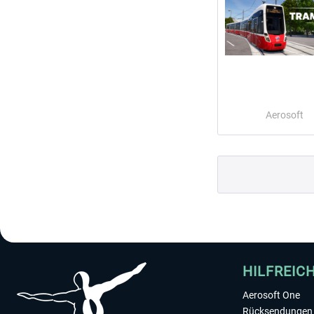
Aerosoft
HILFREIC
Aerosoft One
Rücksendungen 