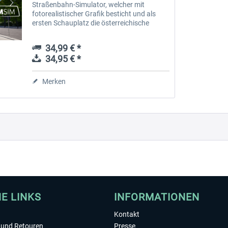
Straßenbahn-Simulator, welcher mit
fotorealistischer Grafik besticht und als
ersten Schauplatz die österreichische
Hauptstadt Wien in einer bisher nie
dagewesenen virtuellen Realität zeigt. Mit
34,99 € *
einer...
34,95 € *
Merken
HE LINKS
INFORMATIONEN
Kontakt
und Retouren
Presse