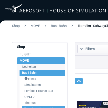
Shop
MOVE
Bus | Bahn
TramSim | SubwayS
Shop
Filtern
FLIGHT
MOVE
Neuheiten
Bus | Bahn
News
Simulatoren
Fernbus | Tourist Bus
OMSI 2
The Bus