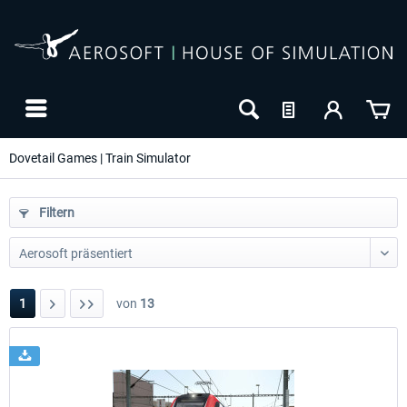
Dovetail Games | Train Simulator
Filtern
1
von
13