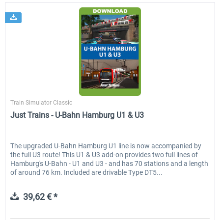
Just Trains
Train Simulator Classic
Just Trains - U-Bahn Hamburg U1 & U3
The upgraded U-Bahn Hamburg U1 line is now accompanied by
the full U3 route! This U1 & U3 add-on provides two full lines of
Hamburg's U-Bahn - U1 and U3 - and has 70 stations and a length
of around 76 km. Included are drivable Type DT5...
39,62 € *