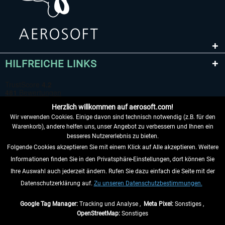
HILFREICHE LINKS
Herzlich willkommen auf aerosoft.com!
Wir verwenden Cookies. Einige davon sind technisch notwendig (z.B. für den
Warenkorb), andere helfen uns, unser Angebot zu verbessern und Ihnen ein
besseres Nutzererlebnis zu bieten.
Folgende Cookies akzeptieren Sie mit einem Klick auf Alle akzeptieren. Weitere
VERTRAG WIDERRUFEN
Informationen finden Sie in den Privatsphäre-Einstellungen, dort können Sie
Ihre Auswahl auch jederzeit ändern. Rufen Sie dazu einfach die Seite mit der
INFORMATIONEN
Datenschutzerklärung auf.
Zu unseren Datenschutzbestimmungen.
NICHTS MEHR VERPASSEN
Google Tag Manager:
Tracking und Analyse ,
Meta Pixel:
Sonstiges ,
OpenStreetMap:
Sonstiges
* Alle Preise inkl. gesetzl. Mehrwertsteuer zzgl.
Versandkosten
, wenn nicht