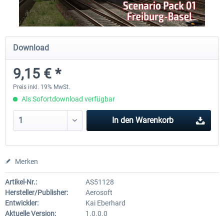
Just Trains - U-Bahn Hamburg U1 &
Railworks Szenario-Pack Vo
Download
U3
9,15 € *
39,62 € *
24,95 € *
Preis inkl. 19% MwSt.
Als Sofortdownload verfügbar
In den
Warenkorb
Merken
Artikel-Nr.:
AS51128
Hersteller/Publisher:
Aerosoft
Entwickler:
Kai Eberhard
Aktuelle Version:
1.0.0.0