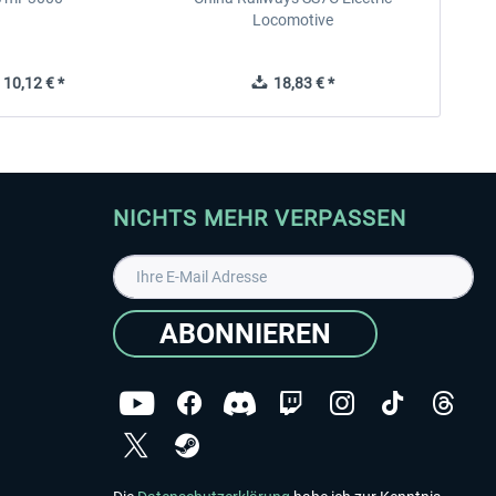
Locomotive
10,12 € *
18,83 € *
NICHTS MEHR VERPASSEN
ABONNIEREN