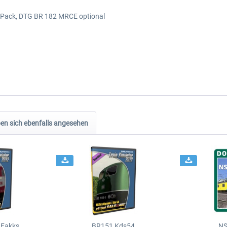
t Pack, DTG BR 182 MRCE optional
n sich ebenfalls angesehen
 Fakks
BR151 Kds54
NS