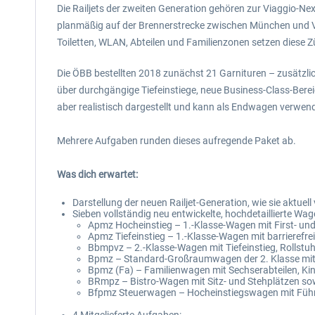
Die Railjets der zweiten Generation gehören zur Viaggio-Nex
planmäßig auf der Brennerstrecke zwischen München und V
Toiletten, WLAN, Abteilen und Familienzonen setzen diese 
Die ÖBB bestellten 2018 zunächst 21 Garnituren – zusätzlic
über durchgängige Tiefeinstiege, neue Business-Class-Berei
aber realistisch dargestellt und kann als Endwagen verwen
Mehrere Aufgaben runden dieses aufregende Paket ab.
Was dich erwartet:
Darstellung der neuen Railjet-Generation, wie sie aktuel
Sieben vollständig neu entwickelte, hochdetaillierte Wa
Apmz Hocheinstieg – 1.-Klasse-Wagen mit First- und
Apmz Tiefeinstieg – 1.-Klasse-Wagen mit barrierefr
Bbmpvz – 2.-Klasse-Wagen mit Tiefeinstieg, Rollstu
Bpmz – Standard-Großraumwagen der 2. Klasse mit 
Bpmz (Fa) – Familienwagen mit Sechserabteilen, Ki
BRmpz – Bistro-Wagen mit Sitz- und Stehplätzen s
Bfpmz Steuerwagen – Hocheinstiegswagen mit Führe