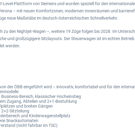
t-Level-Plattform von Siemens und wurden speziell für den internationalen
erona – mit neuen Komfortzonen, modernen Innenräumen und barrierefre
Züge neue Maßstäbe im deutsch-österreichischen Schnellverkehr.
h zu den Nightjet-Wagen –, weitere 19 Züge folgen bis 2028. Im Unterschi
che und großzügigere Sitzlayouts. Der Steuerwagen ist im echten Betrieb
det werden.
l von der ÖBB eingeführt wird – innovativ, komfortabel und für den interna
genmodelle:
 Business-Bereich, klassischer Hocheinstieg
eiem Zugang, Abteilen und 2+1-Bestuhlung
hlplätzen und breiten Gängen
2+2-Sitzteilung
nderbereich und Kinderwagenstellplatz
owie Snackautomaten
rstand (nicht fahrbar im TSC)