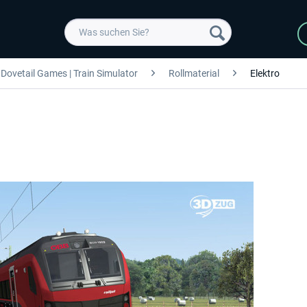
Dovetail Games | Train Simulator
Rollmaterial
Elektro