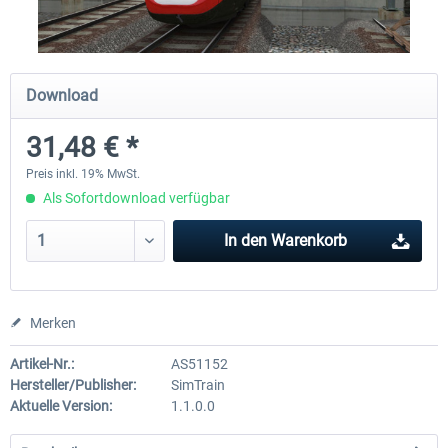
ICE 4 (BR 412)
Stadler Flirt 3
Download
31,48 € *
34,95 € *
19,04 € *
Preis inkl. 19% MwSt.
Als Sofortdownload verfügbar
In den
Warenkorb
Merken
Artikel-Nr.:
AS51152
Hersteller/Publisher:
SimTrain
Aktuelle Version:
1.1.0.0