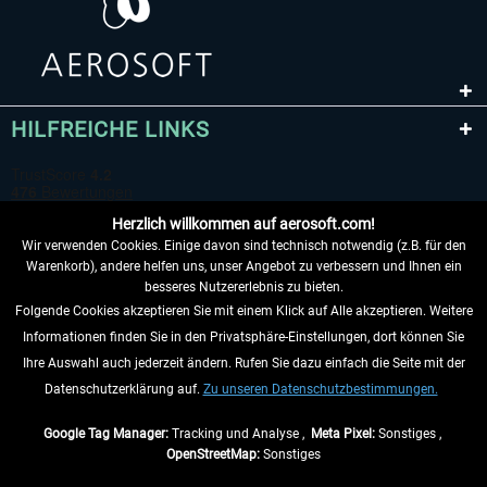
HILFREICHE LINKS
Herzlich willkommen auf aerosoft.com!
Wir verwenden Cookies. Einige davon sind technisch notwendig (z.B. für den
Warenkorb), andere helfen uns, unser Angebot zu verbessern und Ihnen ein
besseres Nutzererlebnis zu bieten.
Folgende Cookies akzeptieren Sie mit einem Klick auf Alle akzeptieren. Weitere
VERTRAG WIDERRUFEN
Informationen finden Sie in den Privatsphäre-Einstellungen, dort können Sie
Ihre Auswahl auch jederzeit ändern. Rufen Sie dazu einfach die Seite mit der
INFORMATIONEN
Datenschutzerklärung auf.
Zu unseren Datenschutzbestimmungen.
NICHTS MEHR VERPASSEN
Google Tag Manager:
Tracking und Analyse ,
Meta Pixel:
Sonstiges ,
OpenStreetMap:
Sonstiges
* Alle Preise inkl. gesetzl. Mehrwertsteuer zzgl.
Versandkosten
, wenn nicht