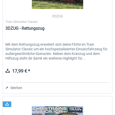
3DZUG
Saxon IV-K (Saechsische IV-K)
3DZUG - Rettungszug
Train Simulator Classic
3DZUG - Rettungszug
19,78 € *
17,99 € *
Mit dem Rettungszug erweitert sich deine Flotte im Train
Simulator Classic um ein hochspezialisiertes Einsatzfahrzeug für
außergewöhnliche Szenarien. Neben dem Kranzug und dem
Hilfszug steht dir damit ein weiteres Highlight für...
17,99 € *
Merken