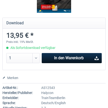
Saxon IV-K (Saechsische IV-K)
3DZUG - Rettungszug
Download
13,95 € *
19,78 € *
17,99 € *
Preis inkl. 19% MwSt.
Als Sofortdownload verfügbar
In den
Warenkorb
Merken
Artikel-Nr.:
AS12543
Hersteller/Publisher:
Halycon
Entwickler:
TrainTeamBerlin
Sprache:
Deutsch/English