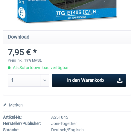
Just Trains - U-Bahn Hamburg U1 &
Railworks Szenario-Pack Vo
U3
Download
39,62 € *
24,95 € *
7,95 € *
Preis inkl. 19% MwSt.
Als Sofortdownload verfügbar
In den
Warenkorb
Merken
Artikel-Nr.:
AS51045
Hersteller/Publisher:
Join-Together
Sprache:
Deutsch/Englisch