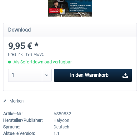
Just Trains - U-Bahn Hamburg U1 &
Railworks Szenario-Pack Vo
Download
U3
9,95 € *
39,62 € *
24,95 € *
Preis inkl. 19% MwSt.
Als Sofortdownload verfügbar
In den
Warenkorb
Merken
Artikel-Nr.:
AS50832
Hersteller/Publisher:
Halycon
Sprache:
Deutsch
Aktuelle Version:
1.1