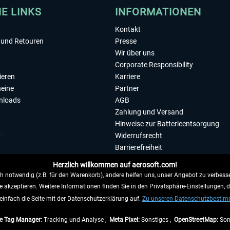
HE LINKS
INFORMATIONEN
Kontakt
und Retouren
Presse
Wir über uns
Corporate Responsibility
ieren
Karriere
eine
Partner
nloads
AGB
Zahlung und Versand
Hinweise zur Batterieentsorgung
Widerrufsrecht
Barrierefreiheit
Datenschutzerklärung
Herzlich willkommen auf aerosoft.com!
Impressum
 notwendig (z.B. für den Warenkorb), andere helfen uns, unser Angebot zu verbesse
e akzeptieren. Weitere Informationen finden Sie in den Privatsphäre-Einstellungen, 
WIDERRUFEN
einfach die Seite mit der Datenschutzerklärung auf.
Zu unseren Datenschutzbesti
e Tag Manager:
Tracking und Analyse ,
Meta Pixel:
Sonstiges ,
OpenStreetMap:
Son