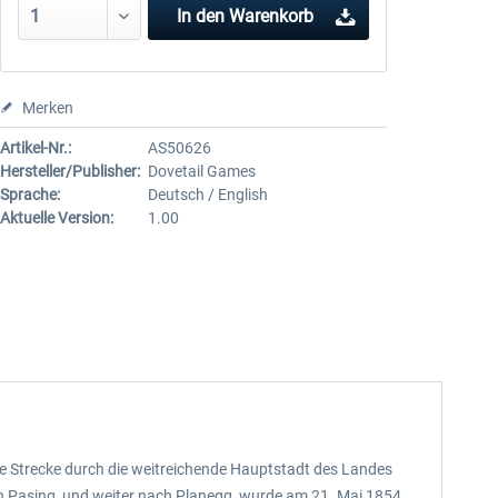
In den
Warenkorb
Merken
Artikel-Nr.:
AS50626
Hersteller/Publisher:
Dovetail Games
Sprache:
Deutsch / English
Aktuelle Version:
1.00
ge Strecke durch die weitreichende Hauptstadt des Landes
ch Pasing, und weiter nach Planegg, wurde am 21. Mai 1854