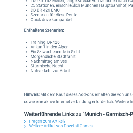
100 km (62 Meilen) lange Strecke von München nach G
25 Stationen, einschließlich München Hauptbahnhof, Pa
DB BR 426 EMU
Szenarien für diese Route
Quick drive kompatibel
Enthaltene Szenarien:
Training: BR426
Ankunft in den Alpen
Ein Skiwochenende in Sicht
Morgendliche Stadtfahrt
Nachmittag am See
Stürmische Nacht
Nahverkehr zur Arbeit
Hinweis:
Mit dem Kauf dieses Add-ons erhalten Sie von uns
sowie eine aktive Internetverbindung erforderlich. Weitere 
Weiterführende Links zu "Munich - Garmisch-
Fragen zum Artikel?
Weitere Artikel von Dovetail Games