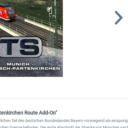
tenkirchen Route Add-On"
üdlichen Teil des deutschen Bundeslandes Bayern vorwiegend als einspuri
hischen Grenze befinden. Der erste Abschnitt der Strecke von München na