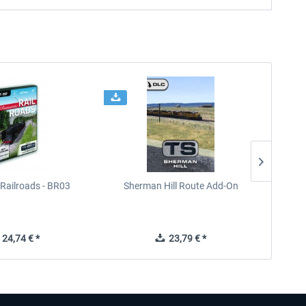
Railroads - BR03
Sherman Hill Route Add-On
West R
24,74 € *
23,79 € *