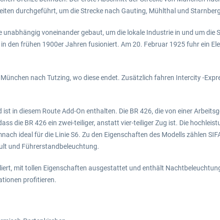
iten durchgeführt, um die Strecke nach Gauting, Mühlthal und Starnberg
 unabhängig voneinander gebaut, um die lokale Industrie in und um die 
nd in den frühen 1900er Jahren fusioniert. Am 20. Februar 1925 fuhr ein
München nach Tutzing, wo diese endet. Zusätzlich fahren Intercity -Exp
 und ist in diesem Route Add-On enthalten. Die BR 426, die von einer Arb
ss die BR 426 ein zwei-teiliger, anstatt vier-teiliger Zug ist. Die hochle
nach ideal für die Linie S6. Zu den Eigenschaften des Modells zählen S
pult und Führerstandbeleuchtung.
liert, mit tollen Eigenschaften ausgestattet und enthält Nachtbeleuchtu
tionen profitieren.