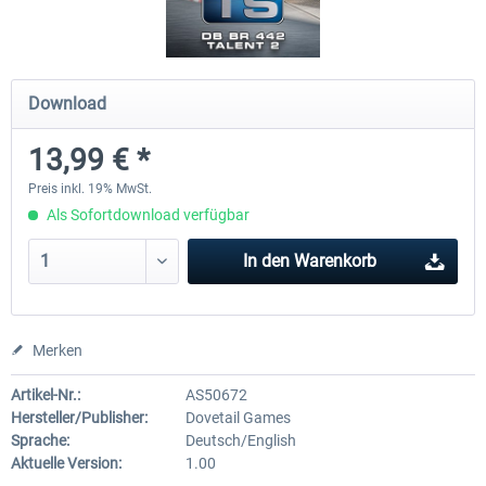
ICE 4 (BR 412)
Stadler Flirt 3
Download
13,99 € *
34,95 € *
19,04 € *
Preis inkl. 19% MwSt.
Als Sofortdownload verfügbar
In den
Warenkorb
Merken
Artikel-Nr.:
AS50672
Hersteller/Publisher:
Dovetail Games
Sprache:
Deutsch/English
Aktuelle Version:
1.00