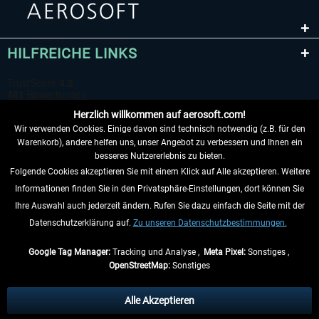
HILFREICHE LINKS
Herzlich willkommen auf aerosoft.com!
Wir verwenden Cookies. Einige davon sind technisch notwendig (z.B. für den
Warenkorb), andere helfen uns, unser Angebot zu verbessern und Ihnen ein
besseres Nutzererlebnis zu bieten.
Folgende Cookies akzeptieren Sie mit einem Klick auf Alle akzeptieren. Weitere
VERTRAG WIDERRUFEN
Informationen finden Sie in den Privatsphäre-Einstellungen, dort können Sie
Ihre Auswahl auch jederzeit ändern. Rufen Sie dazu einfach die Seite mit der
INFORMATIONEN
Datenschutzerklärung auf.
Zu unseren Datenschutzbestimmungen.
NICHTS MEHR VERPASSEN
Google Tag Manager:
Tracking und Analyse ,
Meta Pixel:
Sonstiges ,
OpenStreetMap:
Sonstiges
* Alle Preise inkl. gesetzl. Mehrwertsteuer zzgl.
Versandkosten
, wenn nicht
anders beschrieben.
Alle Akzeptieren
** Gilt für Lieferungen innerhalb Deutschlands, Lieferzeiten für andere Länder