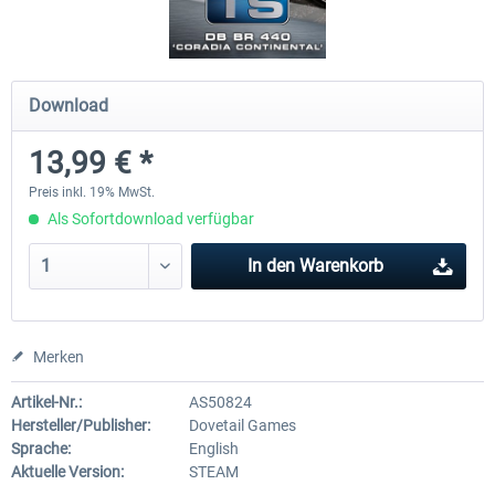
ICE 4 (BR 412)
Stadler Flirt 3
Download
13,99 € *
34,95 € *
19,04 € *
Preis inkl. 19% MwSt.
Als Sofortdownload verfügbar
In den
Warenkorb
Merken
Artikel-Nr.:
AS50824
Hersteller/Publisher:
Dovetail Games
Sprache:
English
Aktuelle Version:
STEAM