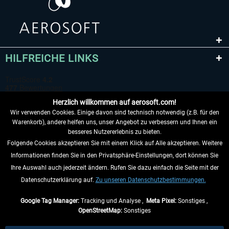
HILFREICHE LINKS
Herzlich willkommen auf aerosoft.com!
Wir verwenden Cookies. Einige davon sind technisch notwendig (z.B. für den
Warenkorb), andere helfen uns, unser Angebot zu verbessern und Ihnen ein
besseres Nutzererlebnis zu bieten.
Folgende Cookies akzeptieren Sie mit einem Klick auf Alle akzeptieren. Weitere
VERTRAG WIDERRUFEN
Informationen finden Sie in den Privatsphäre-Einstellungen, dort können Sie
Ihre Auswahl auch jederzeit ändern. Rufen Sie dazu einfach die Seite mit der
INFORMATIONEN
Datenschutzerklärung auf.
Zu unseren Datenschutzbestimmungen.
NICHTS MEHR VERPASSEN
Google Tag Manager:
Tracking und Analyse ,
Meta Pixel:
Sonstiges ,
OpenStreetMap:
Sonstiges
* Alle Preise inkl. gesetzl. Mehrwertsteuer zzgl.
Versandkosten
, wenn nicht