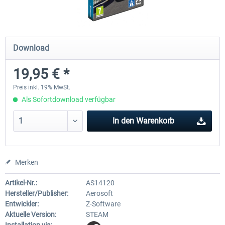
Einführungsrabatt
Notruf 112 - Die Feuerwehr Simulation
Global Rescue
Download
3
19,95 € *
24,99 € *
22,49 € *
24,99 € *
Preis inkl. 19% MwSt.
Als Sofortdownload verfügbar
In den
Warenkorb
Merken
Artikel-Nr.:
AS14120
Hersteller/Publisher:
Aerosoft
Entwickler:
Z-Software
Aktuelle Version:
STEAM