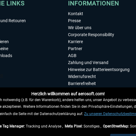
HE LINKS
INFORMATIONEN
Kontakt
und Retouren
Presse
Wir über uns
Corporate Responsibility
ieren
Karriere
eine
Partner
nloads
AGB
Zahlung und Versand
Hinweise zur Batterieentsorgung
Widerrufsrecht
Barrierefreiheit
Datenschutzerklärung
Herzlich willkommen auf aerosoft.com!
Impressum
 notwendig (z.B. für den Warenkorb), andere helfen uns, unser Angebot zu verbesse
e akzeptieren. Weitere Informationen finden Sie in den Privatsphäre-Einstellungen, 
WIDERRUFEN
einfach die Seite mit der Datenschutzerklärung auf.
Zu unseren Datenschutzbesti
e Tag Manager:
Tracking und Analyse ,
Meta Pixel:
Sonstiges ,
OpenStreetMap:
Son
e Preise inkl. gesetzl. Mehrwertsteuer zzgl.
Versandkosten
, wenn nicht anders beschr