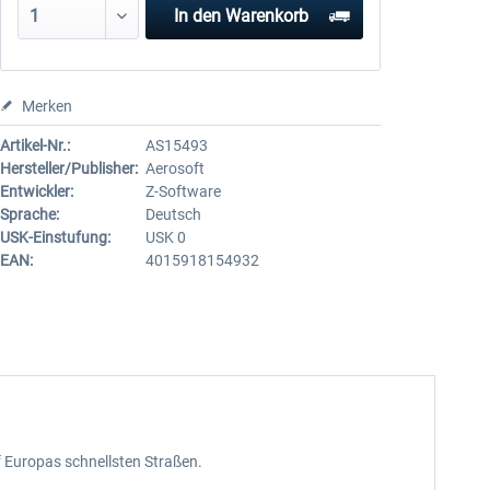
In den
Warenkorb
Merken
Artikel-Nr.:
AS15493
Hersteller/Publisher:
Aerosoft
Entwickler:
Z-Software
Sprache:
Deutsch
USK-Einstufung:
USK 0
EAN:
4015918154932
f Europas schnellsten Straßen.