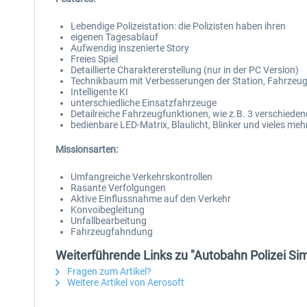
Lebendige Polizeistation: die Polizisten haben ihren
eigenen Tagesablauf
Aufwendig inszenierte Story
Freies Spiel
Detaillierte Charaktererstellung (nur in der PC Version)
Technikbaum mit Verbesserungen der Station, Fahrzeu
Intelligente KI
unterschiedliche Einsatzfahrzeuge
Detailreiche Fahrzeugfunktionen, wie z.B. 3 verschieden
bedienbare LED-Matrix, Blaulicht, Blinker und vieles meh
Missionsarten:
Umfangreiche Verkehrskontrollen
Rasante Verfolgungen
Aktive Einflussnahme auf den Verkehr
Konvoibegleitung
Unfallbearbeitung
Fahrzeugfahndung
Weiterführende Links zu "Autobahn Polizei Sim
Fragen zum Artikel?
Weitere Artikel von Aerosoft