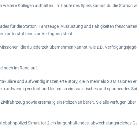
sich weitere Kollegen aufhalten. Im Laufe des Spiels kannst du die Statio
s für die Station, Fahrzeuge, Ausrüstung und Fähigkeiten freischalten.
tern unterstützend zur Verfügung steht.
 Missionen, die du jederzeit übernehmen kannst, wie z.B. Verfolgungsjag
und nach im Rang auf.
akuläre und aufwendig inszenierte Story, die in mehr als 20 Missionen er
udem aufwendig vertont und bieten so ein realistisches und spannendes Spi
ivilfahrzeug sowie erstmalig ein Polizeivan bereit. Sie alle verfügen über 
Autobahnpolizei Simulator 2 ein langanhaltendes, abwechslungsreiches Ga