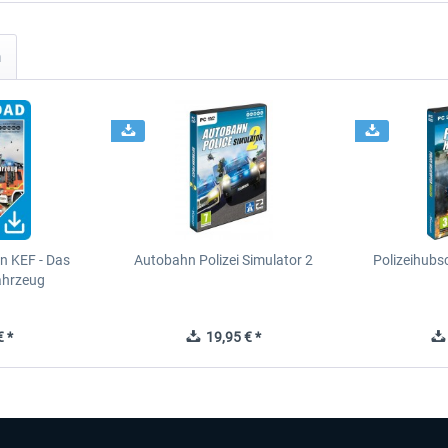
n
n KEF - Das
Autobahn Polizei Simulator 2
Polizeihubs
ahrzeug
 *
19,95 € *