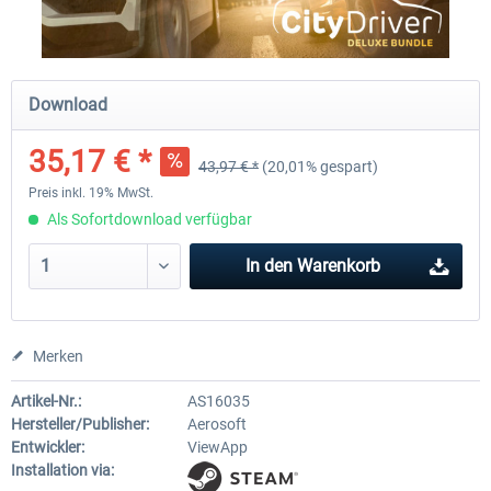
CityDriver
CityDriver - Deluxe Bund
Download
35,17 € *
43,97 € *
(20,01% gespart)
43,97 € *
29,99 € *
35,17 € *
Preis inkl. 19% MwSt.
Als Sofortdownload verfügbar
In den
Warenkorb
Merken
Artikel-Nr.:
AS16035
Hersteller/Publisher:
Aerosoft
Entwickler:
ViewApp
Installation via: