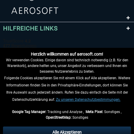
HILFREICHE LINKS
Herzlich willkommen auf aerosoft.com!
Wir verwenden Cookies. Einige davon sind technisch notwendig (z.B. für den
Warenkorb), andere helfen uns, unser Angebot zu verbessern und Ihnen ein
besseres Nutzererlebnis zu bieten.
Folgende Cookies akzeptieren Sie mit einem Klick auf Alle akzeptieren. Weitere
VERTRAG WIDERRUFEN
Informationen finden Sie in den Privatsphäre-Einstellungen, dort können Sie
Ihre Auswahl auch jederzeit ändern. Rufen Sie dazu einfach die Seite mit der
INFORMATIONEN
Datenschutzerklärung auf.
Zu unseren Datenschutzbestimmungen.
NICHTS MEHR VERPASSEN
Google Tag Manager:
Tracking und Analyse ,
Meta Pixel:
Sonstiges ,
OpenStreetMap:
Sonstiges
* Alle Preise inkl. gesetzl. Mehrwertsteuer zzgl.
Versandkosten
, wenn nicht
anders beschrieben.
Alle Akzeptieren