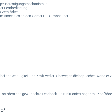
amp™ Befestigungsmechanismus
ser Fernbedienung
n Verstärker
 zum Anschluss an den Gamer PRO Transducer
ei an Genauigkeit und Kraft verliert), bewegen die haptischen Wandler v
Sie trotzdem das gewünschte Feedback. Es funktioniert sogar mit Kopfhö
RO"