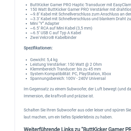
ButtKicker Gamer PRO Haptic Transducer mit EasyCl
150 Watt ButtKicker Gamer PRO Verstärker mit drahtlo
~9.8’ Kabel mit Schnellverschluss zum Anschluss an de
~3.3‘ Kabel mit Schnellverschluss und blankem Draht
Mini “Y” Adapter
~6.5’ RCA auf Mini Kabel (3,5 mm)
~6.5’ USB C auf Typ A Kabel
Zwei Velcro® Kabelbinder
Spezifikationen:
Gewicht: 5,4 kg
Leistung Verstärker: 150 Watt @ 2 Ohm
Klemmbereich Tranducer: bis zu 45 mm
System Kompatibilität: PC, PlayStation, Xbox
Spannungsbereich: 100V - 240V Universal
Im Gegensatz zu einem Subwoofer, der Luft bewegt (und dab
Immersion, die kraftvoll und präzise ist.
Schalten Sie Ihren Subwoofer aus oder leiser und spüren 
laut machen, um ein tiefes Spielerlebnis zu haben.
Weiterführende Links zu "ButtKicker Gamer P