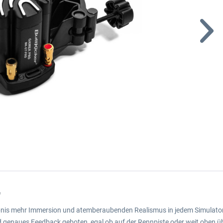
"
ebnis mehr Immersion und atemberaubenden Realismus in jedem Simulator I
und genaues Feedback geboten, egal ob auf der Rennpiste oder weit oben 