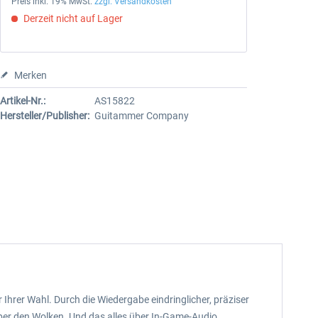
Preis inkl. 19% MwSt.
zzgl. Versandkosten
Derzeit nicht auf Lager
Merken
Artikel-Nr.:
AS15822
Hersteller/Publisher:
Guitammer Company
hrer Wahl. Durch die Wiedergabe eindringlicher, präziser
über den Wolken. Und das alles über In-Game-Audio.