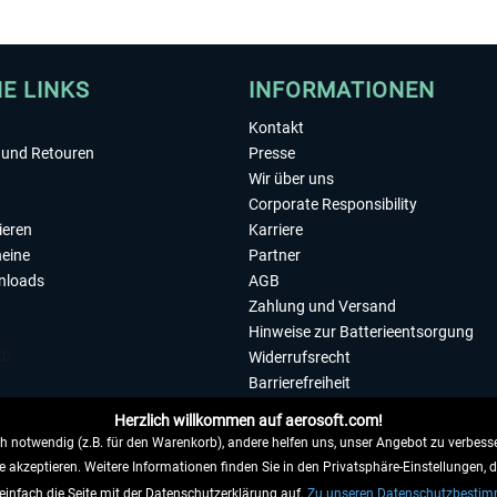
HE LINKS
INFORMATIONEN
Kontakt
und Retouren
Presse
Wir über uns
Corporate Responsibility
ieren
Karriere
eine
Partner
nloads
AGB
Zahlung und Versand
Hinweise zur Batterieentsorgung
Widerrufsrecht
Barrierefreiheit
Datenschutzerklärung
Herzlich willkommen auf aerosoft.com!
Impressum
 notwendig (z.B. für den Warenkorb), andere helfen uns, unser Angebot zu verbesse
e akzeptieren. Weitere Informationen finden Sie in den Privatsphäre-Einstellungen, 
WIDERRUFEN
einfach die Seite mit der Datenschutzerklärung auf.
Zu unseren Datenschutzbesti