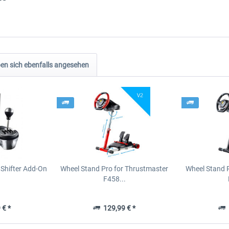
n sich ebenfalls angesehen
Shifter Add-On
Wheel Stand Pro for Thrustmaster
Wheel Stand 
F458...
 € *
129,99 € *
1