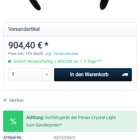
Wheel Stand Pro - Farm Truck
Wheel Stand Pro Upgrade - Un
Versandartikel
Pedals Plate
904,40 € *
196,35 € *
29,75 € *
Preis inkl. 19% MwSt.
zzgl. Versandkosten
Sofort versandfertig, Lieferzeit ca. 1-3 Tage **
In den
Warenkorb
Merken
Achtung:
Vorführgerät der Pimax Crystal Light
zum Sonderpreis!*
Artikel-Nr.:
AS16354-V