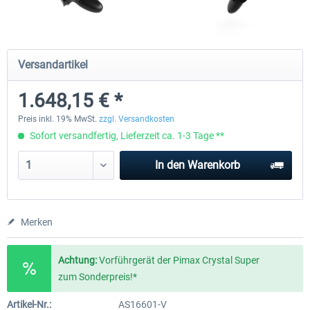
Natural Point - TrackIR 5 Standard Set
Natural Point - TrackIR 5 Gam
Versandartikel
1.648,15 € *
199,99 € *
244,99 € *
Preis inkl. 19% MwSt.
zzgl. Versandkosten
Sofort versandfertig, Lieferzeit ca. 1-3 Tage **
In den
Warenkorb
Merken
Achtung:
Vorführgerät der Pimax Crystal Super
zum Sonderpreis!*
Artikel-Nr.:
AS16601-V