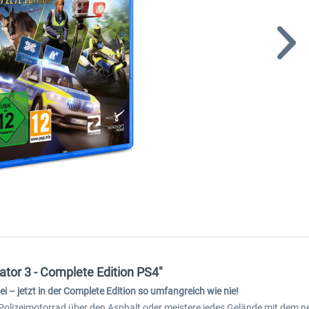
tor 3 - Complete Edition PS4"
ei – jetzt in der Complete Edition so umfangreich wie nie!
olizeimotorrad über den Asphalt oder meistere jedes Gelände mit dem neu