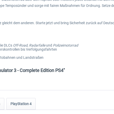
oppe Temposünder und sorge mit fairen Maßnahmen für Ordnung. Setze de
z gleicht dem anderen. Starte jetzt und bring Sicherheit zurück auf Deu
die DLCs
Off-Road, Radarfalle
und
Polizeimotorrad
rskontrollen bis Verfolgungsfahrten
 Autobahnen und Landstraßen
ulator 3 - Complete Edition PS4"
n
PlayStation 4