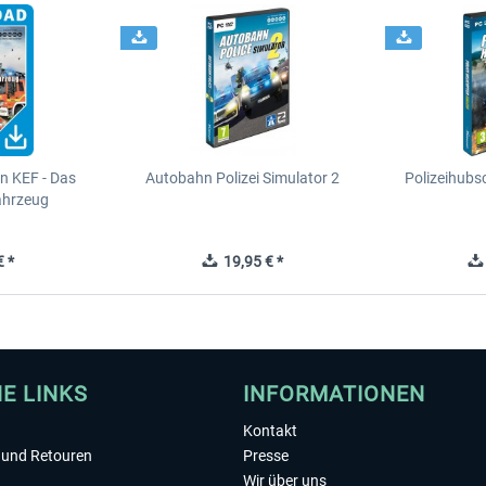
n KEF - Das
Autobahn Polizei Simulator 2
Polizeihubs
ahrzeug
 *
19,95 € *
HE LINKS
INFORMATIONEN
Kontakt
und Retouren
Presse
Wir über uns