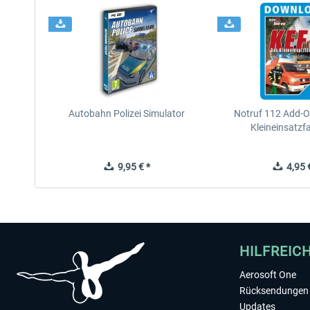
Autobahn Polizei Simulator
Notruf 112 Add-O
Kleineinsatzf
9,95 € *
4,95 €
HILFREIC
Aerosoft One
Rücksendungen 
Updates