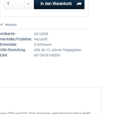
In den
Warenkorb
Merken
Artikel-Nr.:
AS16859
Hersteller/Publisher:
Aerosoft
Entwickler:
Z-Software
USK-Einstufung:
USK ab 12 Jahren freigegeben
EAN:
4015918168595
en Offroad-SUV. Dich erwarten vielseitige Einsätze direkt