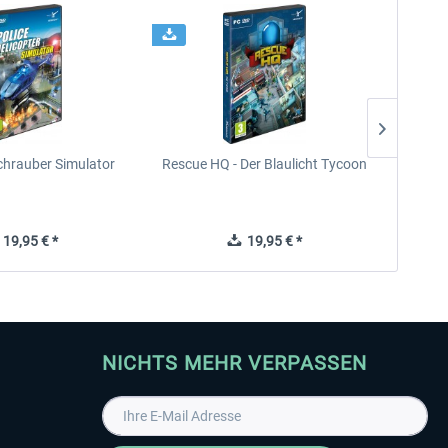
chrauber Simulator
Rescue HQ - Der Blaulicht Tycoon
Rescu
19,95 € *
19,95 € *
NICHTS MEHR VERPASSEN