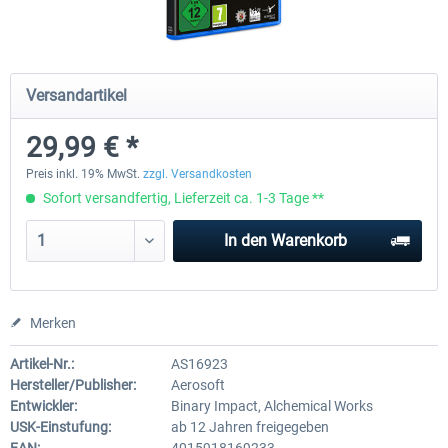
Einführungsrabatt
Notruf 112 - Die Feuerwehr Simulation
Global Rescue
Versandartikel
3
29,99 € *
24,99 € *
22,49 € *
24,99 € *
Preis inkl. 19% MwSt.
zzgl. Versandkosten
Sofort versandfertig, Lieferzeit ca. 1-3 Tage **
In den
Warenkorb
Merken
Artikel-Nr.:
AS16923
Hersteller/Publisher:
Aerosoft
Entwickler:
Binary Impact, Alchemical Works
USK-Einstufung:
ab 12 Jahren freigegeben