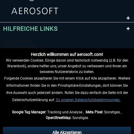
HILFREICHE LINKS
Herzlich willkommen auf aerosoft.com!
Wir verwenden Cookies. Einige davon sind technisch notwendig (z.B. für den
Warenkorb), andere helfen uns, unser Angebot zu verbessern und Ihnen ein
besseres Nutzererlebnis zu bieten.
Folgende Cookies akzeptieren Sie mit einem Klick auf Alle akzeptieren. Weitere
VERTRAG WIDERRUFEN
Informationen finden Sie in den Privatsphäre-Einstellungen, dort können Sie
Ihre Auswahl auch jederzeit ändern. Rufen Sie dazu einfach die Seite mit der
INFORMATIONEN
Datenschutzerklärung auf.
Zu unseren Datenschutzbestimmungen.
NICHTS MEHR VERPASSEN
Google Tag Manager:
Tracking und Analyse ,
Meta Pixel:
Sonstiges ,
OpenStreetMap:
Sonstiges
* Alle Preise inkl. gesetzl. Mehrwertsteuer zzgl.
Versandkosten
, wenn nicht
anders beschrieben.
Alle Akzeptieren