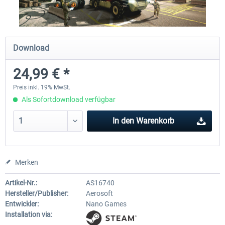
City Bus Manager - E-Bus & Green
City Bus Manager
Download
Energy
24,99 € *
9,99 € *
27,99 € *
Preis inkl. 19% MwSt.
Als Sofortdownload verfügbar
In den
Warenkorb
Merken
Artikel-Nr.:
AS16740
Hersteller/Publisher:
Aerosoft
Entwickler:
Nano Games
Installation via: