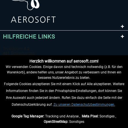
HILFREICHE LINKS
Herzlich willkommen auf aerosoft.com!
Wir verwenden Cookies. Einige davon sind technisch notwendig (z.B. für den
Warenkorb), andere helfen uns, unser Angebot zu verbessern und Ihnen ein
besseres Nutzererlebnis zu bieten.
Folgende Cookies akzeptieren Sie mit einem Klick auf Alle akzeptieren. Weitere
VERTRAG WIDERRUFEN
Informationen finden Sie in den Privatsphäre-Einstellungen, dort können Sie
Ihre Auswahl auch jederzeit ändern. Rufen Sie dazu einfach die Seite mit der
INFORMATIONEN
Datenschutzerklärung auf.
Zu unseren Datenschutzbestimmungen.
NICHTS MEHR VERPASSEN
Google Tag Manager:
Tracking und Analyse ,
Meta Pixel:
Sonstiges ,
OpenStreetMap:
Sonstiges
* Alle Preise inkl. gesetzl. Mehrwertsteuer zzgl.
Versandkosten
, wenn nicht