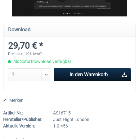
Ultimate Traffic Live
FS Global Real Weather..
Download
29,70 € *
48,94 € *
39,99 € *
Preis inkl. 19% MwSt.
Als Sofortdownload verfügbar
In den
Warenkorb
Merken
Artikel-Nr.:
AS16715
Hersteller/Publisher:
Just Flight London
Aktuelle Version:
1.0.456