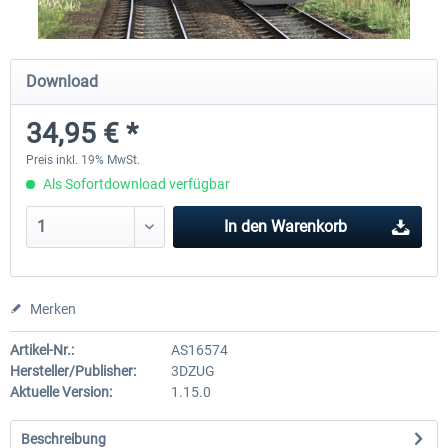
ICE 4 (BR 412)
Stadler Flirt 3
Download
34,95 € *
34,95 € *
19,04 € *
Preis inkl. 19% MwSt.
Als Sofortdownload verfügbar
In den
Warenkorb
Merken
Artikel-Nr.:
AS16574
Hersteller/Publisher:
3DZUG
Aktuelle Version:
1.15.0
Beschreibung