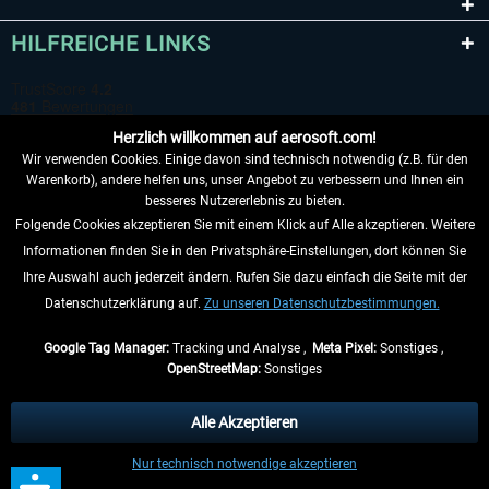
HILFREICHE LINKS
Herzlich willkommen auf aerosoft.com!
Wir verwenden Cookies. Einige davon sind technisch notwendig (z.B. für den
Warenkorb), andere helfen uns, unser Angebot zu verbessern und Ihnen ein
besseres Nutzererlebnis zu bieten.
Folgende Cookies akzeptieren Sie mit einem Klick auf Alle akzeptieren. Weitere
VERTRAG WIDERRUFEN
Informationen finden Sie in den Privatsphäre-Einstellungen, dort können Sie
Ihre Auswahl auch jederzeit ändern. Rufen Sie dazu einfach die Seite mit der
INFORMATIONEN
Datenschutzerklärung auf.
Zu unseren Datenschutzbestimmungen.
NICHTS MEHR VERPASSEN
Google Tag Manager:
Tracking und Analyse ,
Meta Pixel:
Sonstiges ,
OpenStreetMap:
Sonstiges
* Alle Preise inkl. gesetzl. Mehrwertsteuer zzgl.
Versandkosten
, wenn nicht
anders beschrieben.
Alle Akzeptieren
** Gilt für Lieferungen innerhalb Deutschlands, Lieferzeiten für andere Länder
Nur technisch notwendige akzeptieren
entnehmen Sie bitte den
Versandinformationen
.