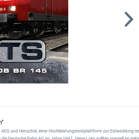
n"
 AEG und Henschel, einer Hochleistungstestplattform zur Entwicklung ne
 die Deutsche Bahn AG im Jahre 1997. Diese Loks sollten speziell im m