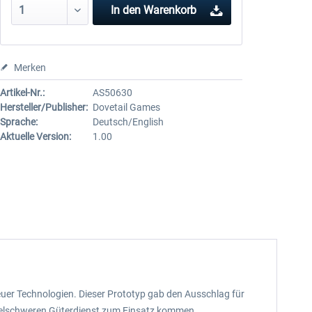
In den
Warenkorb
Merken
Artikel-Nr.:
AS50630
Hersteller/Publisher:
Dovetail Games
Sprache:
Deutsch/English
Aktuelle Version:
1.00
uer Technologien. Dieser Prototyp gab den Ausschlag für
ittelschweren Güterdienst zum Einsatz kommen.