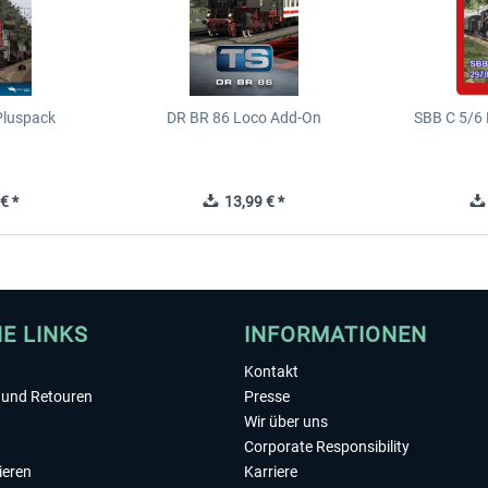
Pluspack
DR BR 86 Loco Add-On
SBB C 5/6
€ *
13,99 € *
HE LINKS
INFORMATIONEN
Kontakt
und Retouren
Presse
Wir über uns
Corporate Responsibility
ieren
Karriere