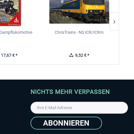
 Dampflokomotive
ChrisTrains - NS ICR/ICRm
17,67 € *
9,52 € *
NICHTS MEHR VERPASSEN
ABONNIEREN