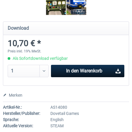
Im Köblitzer Bergland 3 reloaded
VirtualTracks - Ringbahn Be
Download
10,70 € *
29,95 € *
34,95 € *
Preis inkl. 19% MwSt.
Als Sofortdownload verfügbar
In den
Warenkorb
Merken
Artikel-Nr.:
AS14080
Hersteller/Publisher:
Dovetail Games
Sprache:
English
Aktuelle Version:
STEAM