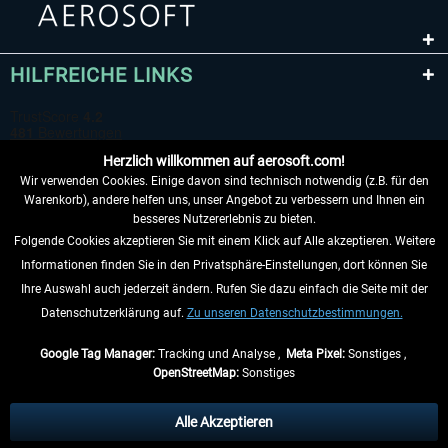
HILFREICHE LINKS
Herzlich willkommen auf aerosoft.com!
Wir verwenden Cookies. Einige davon sind technisch notwendig (z.B. für den
Warenkorb), andere helfen uns, unser Angebot zu verbessern und Ihnen ein
besseres Nutzererlebnis zu bieten.
Folgende Cookies akzeptieren Sie mit einem Klick auf Alle akzeptieren. Weitere
VERTRAG WIDERRUFEN
Informationen finden Sie in den Privatsphäre-Einstellungen, dort können Sie
Ihre Auswahl auch jederzeit ändern. Rufen Sie dazu einfach die Seite mit der
INFORMATIONEN
Datenschutzerklärung auf.
Zu unseren Datenschutzbestimmungen.
NICHTS MEHR VERPASSEN
Google Tag Manager:
Tracking und Analyse ,
Meta Pixel:
Sonstiges ,
OpenStreetMap:
Sonstiges
* Alle Preise inkl. gesetzl. Mehrwertsteuer zzgl.
Versandkosten
, wenn nicht
anders beschrieben.
Alle Akzeptieren
** Gilt für Lieferungen innerhalb Deutschlands, Lieferzeiten für andere Länder