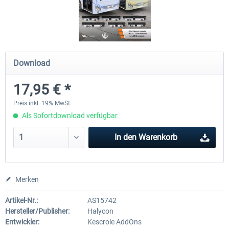
OMSI 2 Add-on Valiant Citybus 7700
OMSI 2 Add-on IVECO Bus-Fam
Hybrid
Low-Entry-Busse
Download
11,99 € *
17,95 € *
17,95 € *
Preis inkl. 19% MwSt.
Als Sofortdownload verfügbar
In den
Warenkorb
Merken
Artikel-Nr.:
AS15742
Hersteller/Publisher:
Halycon
Entwickler:
Kescrole AddOns