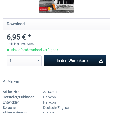
OMSI 2 Tools - Power Toolkit
OMSI 2 Downloadpack Vol. 1 
Download
Fahrzeuge
6,95 € *
14,95 € *
12,95 € *
Preis inkl. 19% MwSt.
Als Sofortdownload verfügbar
In den
Warenkorb
Merken
Artikel-Nr.:
AS14807
Hersteller/Publisher:
Halycon
Entwickler:
Halycon
Sprache:
Deutsch/Englisch