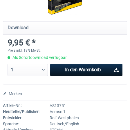
OMSI 2 Add-on Valiant Citybus 7700
OMSI 2 Add-on IVECO Bus-Fam
Download
Hybrid
Low-Entry-Busse
9,95 € *
11,99 € *
17,95 € *
Preis inkl. 19% MwSt.
Als Sofortdownload verfügbar
In den
Warenkorb
Merken
Artikel-Nr.:
AS13751
Hersteller/Publisher:
Aerosoft
Entwickler:
Rolf Westphalen
Sprache:
Deutsch/English