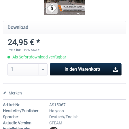
OMSI 2 Add-on Thüringer Wald
OMSI 2 Add-on Berlin Linie
Download
24,95 € *
29,99 € *
19,95 € *
Preis inkl. 19% MwSt.
Als Sofortdownload verfügbar
In den
Warenkorb
Merken
Artikel-Nr.:
AS15067
Hersteller/Publisher:
Halycon
Sprache:
Deutsch/English
Aktuelle Version:
STEAM