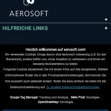
HILFREICHE LINKS
Herzlich willkommen auf aerosoft.com!
Wir verwenden Cookies. Einige davon sind technisch notwendig (z.B. für den
Warenkorb), andere helfen uns, unser Angebot zu verbessern und Ihnen ein
besseres Nutzererlebnis zu bieten.
Folgende Cookies akzeptieren Sie mit einem Klick auf Alle akzeptieren. Weitere
VERTRAG WIDERRUFEN
Informationen finden Sie in den Privatsphäre-Einstellungen, dort können Sie
Ihre Auswahl auch jederzeit ändern. Rufen Sie dazu einfach die Seite mit der
INFORMATIONEN
Datenschutzerklärung auf.
Zu unseren Datenschutzbestimmungen.
NICHTS MEHR VERPASSEN
Google Tag Manager:
Tracking und Analyse ,
Meta Pixel:
Sonstiges ,
OpenStreetMap:
Sonstiges
* Alle Preise inkl. gesetzl. Mehrwertsteuer zzgl.
Versandkosten
, wenn nicht