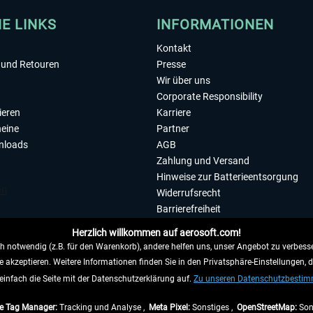
HE LINKS
INFORMATIONEN
Kontakt
und Retouren
Presse
Wir über uns
Corporate Responsibility
ieren
Karriere
eine
Partner
nloads
AGB
Zahlung und Versand
Hinweise zur Batterieentsorgung
Widerrufsrecht
Barrierefreiheit
Datenschutzerklärung
Herzlich willkommen auf aerosoft.com!
Impressum
 notwendig (z.B. für den Warenkorb), andere helfen uns, unser Angebot zu verbesse
e akzeptieren. Weitere Informationen finden Sie in den Privatsphäre-Einstellungen, 
WIDERRUFEN
einfach die Seite mit der Datenschutzerklärung auf.
Zu unseren Datenschutzbesti
e Tag Manager:
Tracking und Analyse ,
Meta Pixel:
Sonstiges ,
OpenStreetMap:
Son