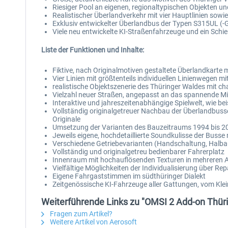
Riesiger Pool an eigenen, regionaltypischen Objekten u
Realistischer Überlandverkehr mit vier Hauptlinien so
Exklusiv entwickelter Überlandbus der Typen S315UL (-
Viele neu entwickelte KI-Straßenfahrzeuge und ein Sch
Liste der Funktionen und Inhalte:
Fiktive, nach Originalmotiven gestaltete Überlandkarte
Vier Linien mit größtenteils individuellen Linienwegen 
realistische Objektszenerie des Thüringer Waldes mit c
Vielzahl neuer Straßen, angepasst an das spannende Mit
Interaktive und jahreszeitenabhängige Spielwelt, wie 
Vollständig originalgetreuer Nachbau der Überlandbuss
Originale
Umsetzung der Varianten des Bauzeitraums 1994 bis 20
Jeweils eigene, hochdetaillierte Soundkulisse der Bu
Verschiedene Getriebevarianten (Handschaltung, Halba
Vollständig und originalgetreu bedienbarer Fahrerplatz
Innenraum mit hochauflösenden Texturen in mehreren 
Vielfältige Möglichkeiten der Individualisierung über Rep
Eigene Fahrgaststimmen im südthüringer Dialekt
Zeitgenössische KI-Fahrzeuge aller Gattungen, vom Kle
Weiterführende Links zu "OMSI 2 Add-on Thür
Fragen zum Artikel?
Weitere Artikel von Aerosoft