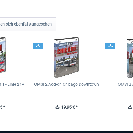
n sich ebenfalls angesehen
1 - Linie 24A
OMSI 2 Add-on Chicago Downtown
OMSI 2 
€ *
19,95 € *