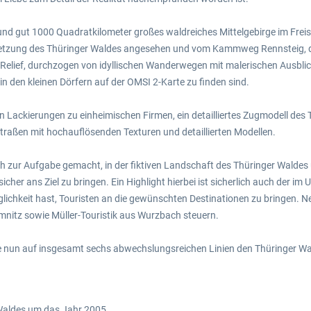
 und gut 1000 Quadratkilometer großes waldreiches Mittelgebirge im Fre
ortsetzung des Thüringer Waldes angesehen und vom Kammweg Rennsteig,
e Relief, durchzogen von idyllischen Wanderwegen mit malerischen Ausbl
in den kleinen Dörfern auf der OMSI 2-Karte zu finden sind.
n Lackierungen zu einheimischen Firmen, ein detailliertes Zugmodell de
Straßen mit hochauflösenden Texturen und detaillierten Modellen.
h zur Aufgabe gemacht, in der fiktiven Landschaft des Thüringer Walde
cher ans Ziel zu bringen. Ein Highlight hierbei ist sicherlich auch der 
lichkeit hast, Touristen an die gewünschten Destinationen zu bringen.
nitz sowie Müller-Touristik aus Wurzbach steuern.
e nun auf insgesamt sechs abwechslungsreichen Linien den Thüringer Wa
 Waldes um das Jahr 2005