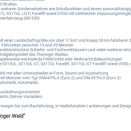
nd Straßen
wie weiteren Sonderverkehren wie Schulbuslinien und einem saisonabhän
GT), S317UL (-GT) Facelift sowie O550 mit zahlreichen Anpassungsmögli
ienenfahrzeug (BR 650)
 mit einer Landschaftsgröße von über 17 km² und knapp 50 km fahrbarer 
mit Fahrzeiten zwischen 15 und 35 Minuten
harakteristischem Schiefer- und Fachwerkhäusern und vielen weiteren einz
telgebirgsrelief des Thüringer Waldes
beispielsweise wechselnde Feldfrüchte oder Weihnachtsbeleuchtungen
e S315UL, S315UL-GT, S317UL Facelift, S317UL-GT Facelift sowie O550, 
06 mit allen Unterschieden in Form, Sound und Ausstattung
sse mit Motoren vom Typ OM447hLA (Euro 2) und OM 457hLA (Euro 3)
utomatik, Automatik)
Ausstattungsvarianten
aints (Setvar-Variablen)
inwagen bis zum Baufahrzeug, in realitätsnahen Lackierungen und Desig
inger Wald"