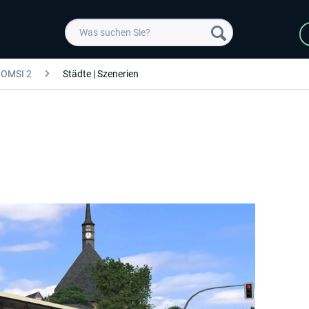
OMSI 2
Städte | Szenerien