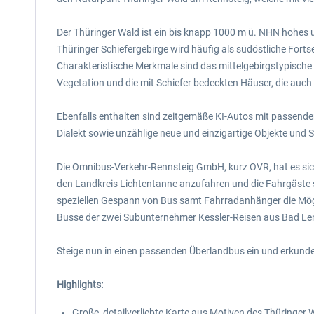
Der Thüringer Wald ist ein bis knapp 1000 m ü. NHN hohes
Thüringer Schiefergebirge wird häufig als südöstliche F
Charakteristische Merkmale sind das mittelgebirgstypisch
Vegetation und die mit Schiefer bedeckten Häuser, die auch 
Ebenfalls enthalten sind zeitgemäße KI-Autos mit passende
Dialekt sowie unzählige neue und einzigartige Objekte und 
Die Omnibus-Verkehr-Rennsteig GmbH, kurz OVR, hat es sic
den Landkreis Lichtentanne anzufahren und die Fahrgäste si
speziellen Gespann von Bus samt Fahrradanhänger die Mög
Busse der zwei Subunternehmer Kessler-Reisen aus Bad Lem
Steige nun in einen passenden Überlandbus ein und erkund
Highlights:
Große, detailverliebte Karte aus Motiven des Thüringer