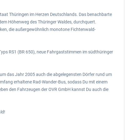
istaat Thüringen im Herzen Deutschlands. Das benachbarte
 dem Höhenweg des Thüringer Waldes, durchquert.
icken, die außergewöhnlich monotone Fichtenwald-
s Typs RS1 (BR 650), neue Fahrgaststimmen im südthüringer
s um das Jahr 2005 auch die abgelegensten Dörfer rund um
im Umfang erhaltene Rad-Wander-Bus, sodass Du mit einem
 Neben den Fahrzeugen der OVR GmbH kannst Du auch die
ld!