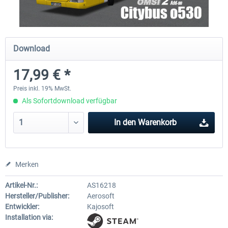
OMSI 2 Add-on Valiant Citybus 7700
OMSI 2 Add-on IVECO Bus-Fam
Download
Hybrid
Low-Entry-Busse
17,99 € *
11,99 € *
17,95 € *
Preis inkl. 19% MwSt.
Als Sofortdownload verfügbar
In den
Warenkorb
Merken
Artikel-Nr.:
AS16218
Hersteller/Publisher:
Aerosoft
Entwickler:
Kajosoft
Installation via: