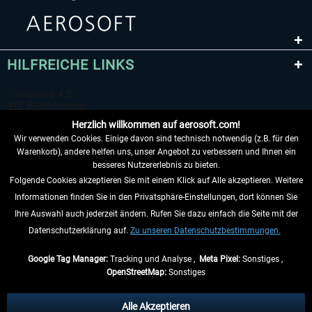
HILFREICHE LINKS
Herzlich willkommen auf aerosoft.com!
Wir verwenden Cookies. Einige davon sind technisch notwendig (z.B. für den
Warenkorb), andere helfen uns, unser Angebot zu verbessern und Ihnen ein
besseres Nutzererlebnis zu bieten.
Folgende Cookies akzeptieren Sie mit einem Klick auf Alle akzeptieren. Weitere
VERTRAG WIDERRUFEN
Informationen finden Sie in den Privatsphäre-Einstellungen, dort können Sie
Ihre Auswahl auch jederzeit ändern. Rufen Sie dazu einfach die Seite mit der
INFORMATIONEN
Datenschutzerklärung auf.
Zu unseren Datenschutzbestimmungen.
NICHTS MEHR VERPASSEN
Google Tag Manager:
Tracking und Analyse ,
Meta Pixel:
Sonstiges ,
OpenStreetMap:
Sonstiges
* Alle Preise inkl. gesetzl. Mehrwertsteuer zzgl.
Versandkosten
, wenn nicht
anders beschrieben.
Alle Akzeptieren