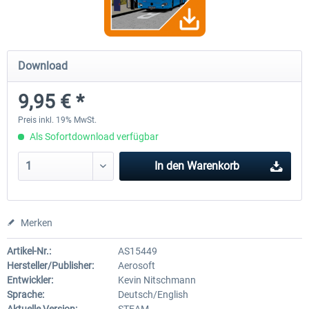
OMSI 2 Add-on Thüringer Wald
OMSI 2 Add-on Berlin Linie
Download
9,95 € *
29,99 € *
19,95 € *
Preis inkl. 19% MwSt.
Als Sofortdownload verfügbar
In den
Warenkorb
Merken
Artikel-Nr.:
AS15449
Hersteller/Publisher:
Aerosoft
Entwickler:
Kevin Nitschmann
Sprache:
Deutsch/English