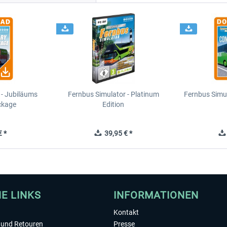
 - Jubiläums
Fernbus Simulator - Platinum
Fernbus Simu
ckage
Edition
 *
39,95 € *
HE LINKS
INFORMATIONEN
Kontakt
und Retouren
Presse