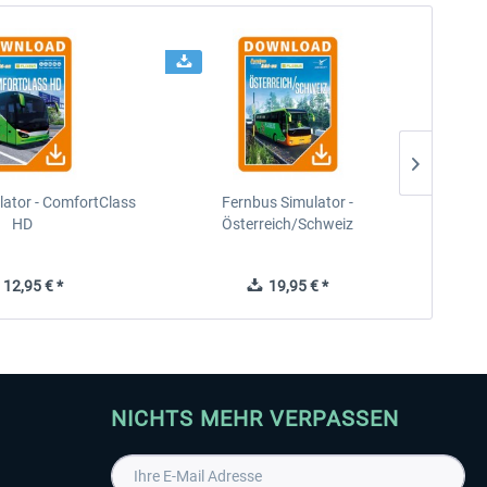
lator - ComfortClass
Fernbus Simulator -
HD
Österreich/Schweiz
12,95 € *
19,95 € *
NICHTS MEHR VERPASSEN