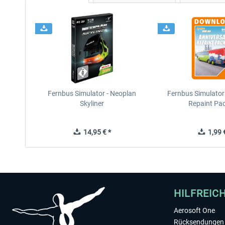
Fernbus Simulator - Neoplan
Fernbus Simulator
Skyliner
Repaint Pa
14,95 € *
1,99 €
HILFREIC
Aerosoft One
Rücksendungen 