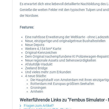
Es erwartet dich eine liebevoll detaillierte Nachbildung 
Genieße die weiten Felder mit den typischen Tulpen und an
der Nordsee.
Features:
Eine nahtlose Erweiterung der Weltkarte - ohne Ladeze
Neue, einzigartige und originalgetreue Bushaltestellen
Neue Depots
Weitere 4,154 km² Karte
Original-Kennzeichen
Dem Original nachempfundene KI Polizeiwagen-Repaint
Neue regionale Assets und Sehenswürdigkeiten
Afsluitdijk-Viadukt
Zeeland Bridge
Und vieles mehr zum Erkunden
4 neue Städte:
Die Hauptstadt von Amsterdam mit ihren einzigarti
Rotterdam mit Europas größtem Seehafen
Groningen
Arnheim
Weiterführende Links zu "Fernbus Simulator -
Fragen zum Artikel?