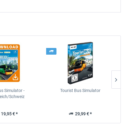
s Simulator -
Tourist Bus Simulator
Fer
reich/Schweiz
19,95 € *
29,99 € *