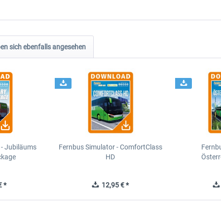
n sich ebenfalls angesehen
 - Jubiläums
Fernbus Simulator - ComfortClass
Fernbu
ckage
HD
Öster
 *
12,95 € *