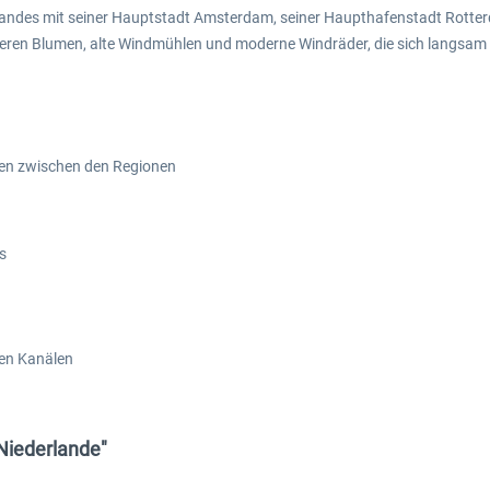
des Landes mit seiner Hauptstadt Amsterdam, seiner Haupthafenstadt Rot
deren Blumen, alte Windmühlen und moderne Windräder, die sich langsam
iten zwischen den Regionen
s
gen Kanälen
 Niederlande"