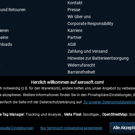
Kontakt
und Retouren
Presse
Wir über uns
Corporate Responsibility
ieren
Karriere
eine
Partner
nloads
AGB
Zahlung und Versand
Hinweise zur Batterieentsorgung
Widerrufsrecht
Barrierefreiheit
Datenschutzerklärung
Herzlich willkommen auf aerosoft.com!
Impressum
 notwendig (z.B. für den Warenkorb), andere helfen uns, unser Angebot zu verbesse
e akzeptieren. Weitere Informationen finden Sie in den Privatsphäre-Einstellungen, 
WIDERRUFEN
einfach die Seite mit der Datenschutzerklärung auf.
Zu unseren Datenschutzbesti
e Tag Manager:
Tracking und Analyse ,
Meta Pixel:
Sonstiges ,
OpenStreetMap:
Son
e Preise inkl. gesetzl. Mehrwertsteuer zzgl.
Versandkosten
, wenn nicht anders beschr
Alle Akzepti
iduelle Einstellungen
Nur technisch notwendige akzeptieren
gen innerhalb Deutschlands, Lieferzeiten für andere Länder entnehmen Sie bitte den
Ve