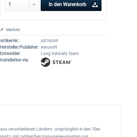
In den
Warenkorb
Merken
Artikel-Nr.:
AS16049
Hersteller/Publisher:
Aerosoft
Entwickler:
Long Vehicle’s Team
Installation via:
 aus verschiedenen Ländern. Ursprünglich in den 70er
insatz, mit zahlreichen Karosserievarianten von