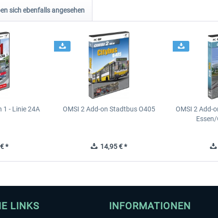
n sich ebenfalls angesehen
1 - Linie 24A
OMSI 2 Add-on Stadtbus O405
OMSI 2 Add-o
Essen/
€ *
14,95 € *
HE LINKS
INFORMATIONEN