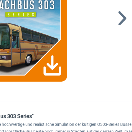
us 303 Series"
 hochwertige und realistische Simulation der kultigen O303-Series Busse
fortschrittliche Bus heute noch immer in Städten auf der ganzen Welt im E