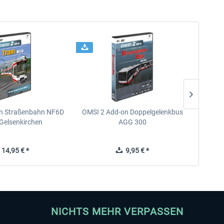
n Straßenbahn NF6D
OMSI 2 Add-on Doppelgelenkbus
OMSI 2 
Gelsenkirchen
AGG 300
14,95 € *
9,95 € *
NICHTS MEHR VERPASSEN