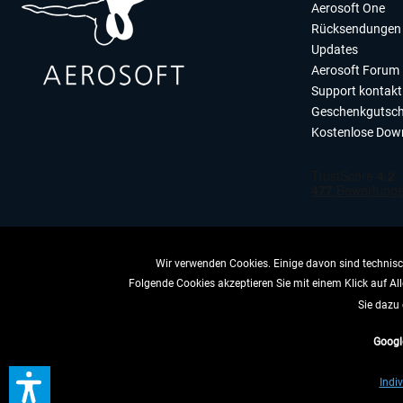
Aerosoft One
Rücksendungen 
Updates
Aerosoft Forum
Support kontakt
Geschenkgutsch
Kostenlose Dow
Wir verwenden Cookies. Einige davon sind technisch
Folgende Cookies akzeptieren Sie mit einem Klick auf All
VERTRAG 
Sie dazu 
Googl
* All
Indiv
** Gilt für Lieferun