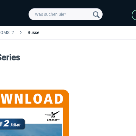
OMSI 2
Busse
eries