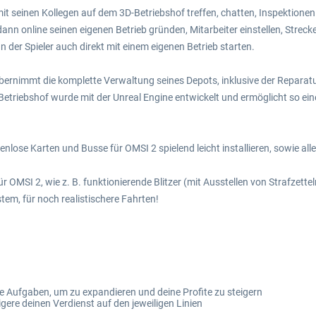
mit seinen Kollegen auf dem 3D-Betriebshof treffen, chatten, Inspektionen
ann online seinen eigenen Betrieb gründen, Mitarbeiter einstellen, Stre
 der Spieler auch direkt mit einem eigenen Betrieb starten.
er übernimmt die komplette Verwaltung seines Depots, inklusive der Repar
Betriebshof wurde mit der Unreal Engine entwickelt und ermöglicht so ein
lose Karten und Busse für OMSI 2 spielend leicht installieren, sowie alle
 OMSI 2, wie z. B. funktionierende Blitzer (mit Ausstellen von Strafzett
em, für noch realistischere Fahrten!
lle Aufgaben, um zu expandieren und deine Profite zu steigern
gere deinen Verdienst auf den jeweiligen Linien