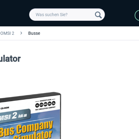
OMSI 2
Busse
lator