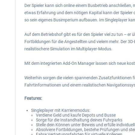
Der Spieler kann sich online einem Busbetrieb anschließen, 
etwas Erfahrung und dem nötigen Kapital kann der Spieler d
so sein eigenes Busimperium aufbauen. Im Singleplayer kann
Auf dem Betriebshof gibt es für den Spieler viel zu tun – 
Fortbildungen für die Angestellten und vielem mehr. Der 3D-
realistischere Simulation im Multiplayer-Modus.
Mit dem integrierten Add-On Manager lassen sich neue kosten
Weiterhin sorgen die vielen spannenden Zusatzfunktionen für
Fahrtinformationen und einem realistischen Navigationssyst
Features:
Singleplayer mit Karrieremodus:
Verdiene Geld und kaufe Depots und Busse
Sorge für die Instandhaltung deines Fuhrparks
Stelle dein Können unter Beweis und erfülle individue
Absolviere Fortbildungen, bestehe Prüfungen und stei
Fahre Vertretungsfahrten für virtuelle Kollegen