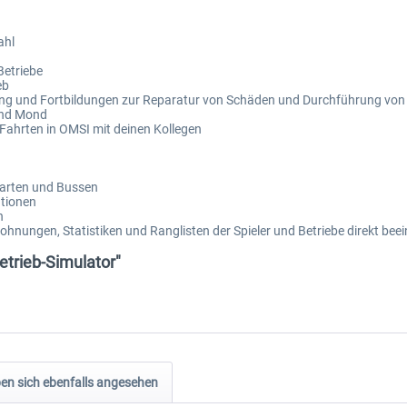
ahl
Betriebe
eb
ung und Fortbildungen zur Reparatur von Schäden und Durchführung vo
und Mond
Fahrten in OMSI mit deinen Kollegen
Karten und Bussen
ationen
n
nungen, Statistiken und Ranglisten der Spieler und Betriebe direkt beei
trieb-Simulator"
n sich ebenfalls angesehen