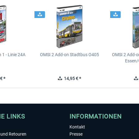
1 - Linie 24A
OMSI 2 Add-on Stadtbus O405
OMSI 2 Add-o
Essen/
€ *
14,95 € *
HE LINKS
INFORMATIONEN
Kontakt
und Retouren
Presse