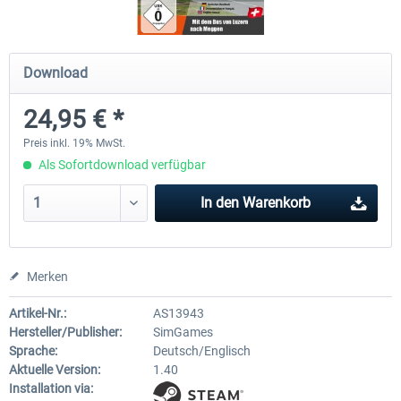
OMSI 2 Add-on Thüringer Wald
OMSI 2 Add-on Berlin Linie
Download
24,95 € *
29,99 € *
19,95 € *
Preis inkl. 19% MwSt.
Als Sofortdownload verfügbar
In den
Warenkorb
Merken
Artikel-Nr.:
AS13943
Hersteller/Publisher:
SimGames
Sprache:
Deutsch/Englisch
Aktuelle Version:
1.40
Installation via: