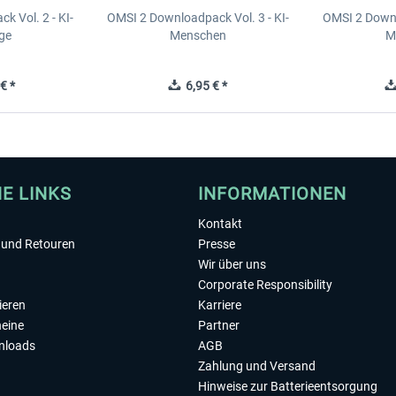
 Vol. 2 - KI-
OMSI 2 Downloadpack Vol. 3 - KI-
OMSI 2 Downl
ge
Menschen
M
€ *
6,95 € *
HE LINKS
INFORMATIONEN
Kontakt
und Retouren
Presse
Wir über uns
Corporate Responsibility
ieren
Karriere
eine
Partner
nloads
AGB
Zahlung und Versand
Hinweise zur Batterieentsorgung