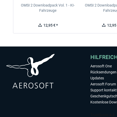
OMSI 2 Downloadpack Vol. 1 - KI-
OMSI 2 Downloadpack
Fahrzeuge
Fahrzeu
12,95 € *
12,95 
HILFREIC
Aerosoft One
Rücksendungen 
Updates
Aerosoft Forum
Support kontakt
Geschenkgutsch
Kostenlose Dow