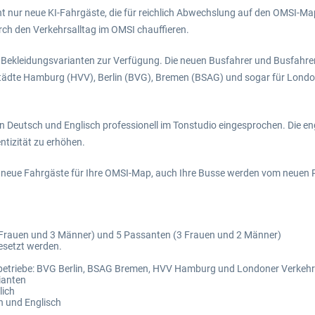
cht nur neue KI-Fahrgäste, die für reichlich Abwechslung auf den OMSI-M
rch den Verkehrsalltag im OMSI chauffieren.
 Bekleidungsvarianten zur Verfügung. Die neuen Busfahrer und Busfahre
 Städte Hamburg (HVV), Berlin (BVG), Bremen (BSAG) und sogar für Londo
 in Deutsch und Englisch professionell im Tonstudio eingesprochen. Die
ntizität zu erhöhen.
r neue Fahrgäste für Ihre OMSI-Map, auch Ihre Busse werden vom neuen 
 Frauen und 3 Männer) und 5 Passanten (3 Frauen und 2 Männer)
esetzt werden.
sbetriebe: BVG Berlin, BSAG Bremen, HVV Hamburg und Londoner Verkehr
ianten
lich
h und Englisch