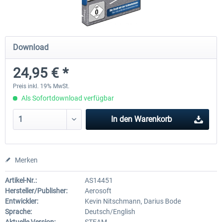
OMSI 2 Add-on Thüringer Wald
OMSI 2 Add-on Berlin Linie
Download
24,95 € *
29,99 € *
19,95 € *
Preis inkl. 19% MwSt.
Als Sofortdownload verfügbar
In den
Warenkorb
Merken
Artikel-Nr.:
AS14451
Hersteller/Publisher:
Aerosoft
Entwickler:
Kevin Nitschmann, Darius Bode
Sprache:
Deutsch/English