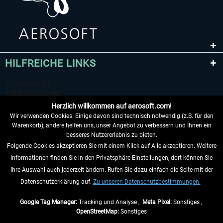
HILFREICHE LINKS
Herzlich willkommen auf aerosoft.com!
Wir verwenden Cookies. Einige davon sind technisch notwendig (z.B. für den
Warenkorb), andere helfen uns, unser Angebot zu verbessern und Ihnen ein
besseres Nutzererlebnis zu bieten.
Folgende Cookies akzeptieren Sie mit einem Klick auf Alle akzeptieren. Weitere
VERTRAG WIDERRUFEN
Informationen finden Sie in den Privatsphäre-Einstellungen, dort können Sie
Ihre Auswahl auch jederzeit ändern. Rufen Sie dazu einfach die Seite mit der
INFORMATIONEN
Datenschutzerklärung auf.
Zu unseren Datenschutzbestimmungen.
NICHTS MEHR VERPASSEN
Google Tag Manager:
Tracking und Analyse ,
Meta Pixel:
Sonstiges ,
OpenStreetMap:
Sonstiges
* Alle Preise inkl. gesetzl. Mehrwertsteuer zzgl.
Versandkosten
, wenn nicht