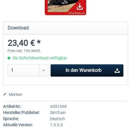
ICE 4 (BR 412)
Stadler Flirt 3
Download
23,40 € *
34,95 € *
19,04 € *
Preis inkl. 19% MwSt.
Als Sofortdownload verfügbar
In den
Warenkorb
Merken
Artikel-Nr.:
AS51068
Hersteller/Publisher:
SimTrain
Sprache:
Deutsch
Aktuelle Version:
1.0.0.0