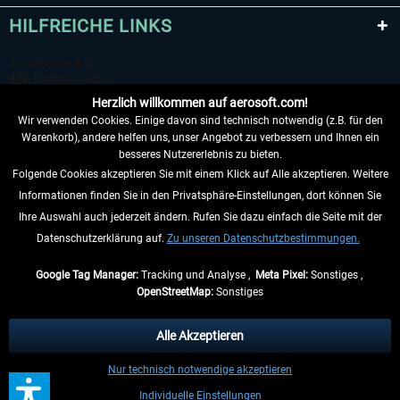
HILFREICHE LINKS
Herzlich willkommen auf aerosoft.com!
Wir verwenden Cookies. Einige davon sind technisch notwendig (z.B. für den
Warenkorb), andere helfen uns, unser Angebot zu verbessern und Ihnen ein
besseres Nutzererlebnis zu bieten.
Folgende Cookies akzeptieren Sie mit einem Klick auf Alle akzeptieren. Weitere
VERTRAG WIDERRUFEN
Informationen finden Sie in den Privatsphäre-Einstellungen, dort können Sie
Ihre Auswahl auch jederzeit ändern. Rufen Sie dazu einfach die Seite mit der
INFORMATIONEN
Datenschutzerklärung auf.
Zu unseren Datenschutzbestimmungen.
NICHTS MEHR VERPASSEN
Google Tag Manager:
Tracking und Analyse ,
Meta Pixel:
Sonstiges ,
OpenStreetMap:
Sonstiges
* Alle Preise inkl. gesetzl. Mehrwertsteuer zzgl.
Versandkosten
, wenn nicht
anders beschrieben.
Alle Akzeptieren
** Gilt für Lieferungen innerhalb Deutschlands, Lieferzeiten für andere Länder
Nur technisch notwendige akzeptieren
entnehmen Sie bitte den
Versandinformationen
.
Individuelle Einstellungen