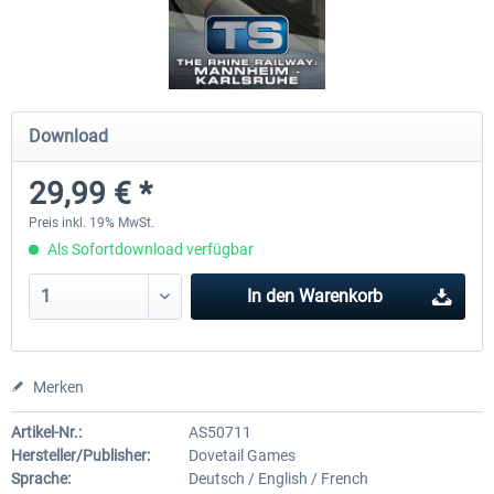
Im Köblitzer Bergland 3 reloaded
VirtualTracks - Ringbahn Be
Download
29,95 € *
34,95 € *
29,99 € *
Preis inkl. 19% MwSt.
Als Sofortdownload verfügbar
In den
Warenkorb
Merken
Artikel-Nr.:
AS50711
Hersteller/Publisher:
Dovetail Games
Sprache:
Deutsch / English / French