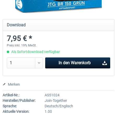
Just Trains - U-Bahn Hamburg U1 &
Railworks Szenario-Pack Vo
Download
U3
7,95 € *
39,62 € *
24,95 € *
Preis inkl. 19% MwSt.
Als Sofortdownload verfügbar
In den
Warenkorb
Merken
Artikel-Nr.:
AS51024
Hersteller/Publisher:
Join-Together
Sprache:
Deutsch/Englisch
Aktuelle Version:
1.00