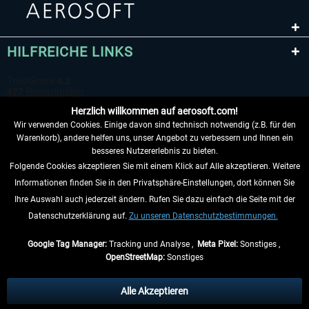
HILFREICHE LINKS
Herzlich willkommen auf aerosoft.com!
Wir verwenden Cookies. Einige davon sind technisch notwendig (z.B. für den
Warenkorb), andere helfen uns, unser Angebot zu verbessern und Ihnen ein
besseres Nutzererlebnis zu bieten.
Folgende Cookies akzeptieren Sie mit einem Klick auf Alle akzeptieren. Weitere
VERTRAG WIDERRUFEN
Informationen finden Sie in den Privatsphäre-Einstellungen, dort können Sie
Ihre Auswahl auch jederzeit ändern. Rufen Sie dazu einfach die Seite mit der
INFORMATIONEN
Datenschutzerklärung auf.
Zu unseren Datenschutzbestimmungen.
NICHTS MEHR VERPASSEN
Google Tag Manager:
Tracking und Analyse ,
Meta Pixel:
Sonstiges ,
OpenStreetMap:
Sonstiges
* Alle Preise inkl. gesetzl. Mehrwertsteuer zzgl.
Versandkosten
, wenn nicht
anders beschrieben.
Alle Akzeptieren
** Gilt für Lieferungen innerhalb Deutschlands, Lieferzeiten für andere Länder