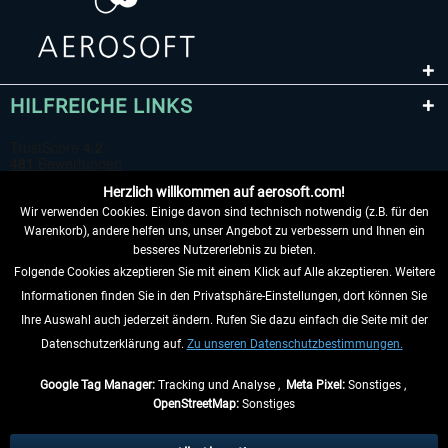
HILFREICHE LINKS
Herzlich willkommen auf aerosoft.com!
Wir verwenden Cookies. Einige davon sind technisch notwendig (z.B. für den
Warenkorb), andere helfen uns, unser Angebot zu verbessern und Ihnen ein
besseres Nutzererlebnis zu bieten.
Folgende Cookies akzeptieren Sie mit einem Klick auf Alle akzeptieren. Weitere
VERTRAG WIDERRUFEN
Informationen finden Sie in den Privatsphäre-Einstellungen, dort können Sie
Ihre Auswahl auch jederzeit ändern. Rufen Sie dazu einfach die Seite mit der
INFORMATIONEN
Datenschutzerklärung auf.
Zu unseren Datenschutzbestimmungen.
NICHTS MEHR VERPASSEN
Google Tag Manager:
Tracking und Analyse ,
Meta Pixel:
Sonstiges ,
OpenStreetMap:
Sonstiges
* Alle Preise inkl. gesetzl. Mehrwertsteuer zzgl.
Versandkosten
, wenn nicht