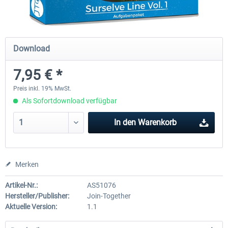
Just Trains - U-Bahn Hamburg U1 &
Railworks Szenario-Pack Vo
Download
U3
7,95 € *
39,62 € *
24,95 € *
Preis inkl. 19% MwSt.
Als Sofortdownload verfügbar
In den
Warenkorb
Merken
Artikel-Nr.:
AS51076
Hersteller/Publisher:
Join-Together
Aktuelle Version:
1.1