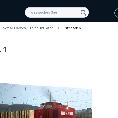
Dovetail Games | Train Simulator
Szenarien
 1