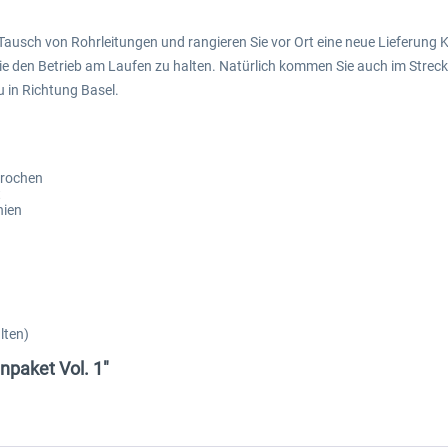
 Tausch von Rohrleitungen und rangieren Sie vor Ort eine neue Lieferung 
ie den Betrieb am Laufen zu halten. Natürlich kommen Sie auch im Stre
 in Richtung Basel.
prochen
t
nien
lten)
npaket Vol. 1"