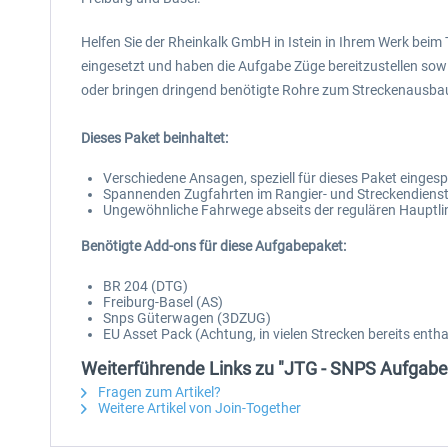
Helfen Sie der Rheinkalk GmbH in Istein in Ihrem Werk beim
eingesetzt und haben die Aufgabe Züge bereitzustellen sow
oder bringen dringend benötigte Rohre zum Streckenausbau
Dieses Paket beinhaltet:
Verschiedene Ansagen, speziell für dieses Paket einges
Spannenden Zugfahrten im Rangier- und Streckendiens
Ungewöhnliche Fahrwege abseits der regulären Hauptli
Benötigte Add-ons für diese Aufgabepaket:
BR 204 (DTG)
Freiburg-Basel (AS)
Snps Güterwagen (3DZUG)
EU Asset Pack (Achtung, in vielen Strecken bereits entha
Weiterführende Links zu "JTG - SNPS Aufgabe
Fragen zum Artikel?
Weitere Artikel von Join-Together