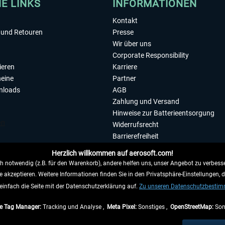
HE LINKS
INFORMATIONEN
Kontakt
und Retouren
Presse
Wir über uns
Corporate Responsibility
ieren
Karriere
eine
Partner
nloads
AGB
Zahlung und Versand
Hinweise zur Batterieentsorgung
Widerrufsrecht
Barrierefreiheit
Datenschutzerklärung
Herzlich willkommen auf aerosoft.com!
Impressum
 notwendig (z.B. für den Warenkorb), andere helfen uns, unser Angebot zu verbesse
e akzeptieren. Weitere Informationen finden Sie in den Privatsphäre-Einstellungen, 
WIDERRUFEN
einfach die Seite mit der Datenschutzerklärung auf.
Zu unseren Datenschutzbesti
e Tag Manager:
Tracking und Analyse ,
Meta Pixel:
Sonstiges ,
OpenStreetMap:
Son
e Preise inkl. gesetzl. Mehrwertsteuer zzgl.
Versandkosten
, wenn nicht anders beschr