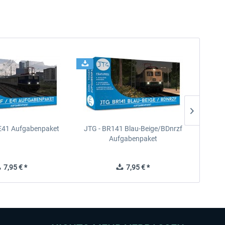
E41 Aufgabenpaket
JTG - BR141 Blau-Beige/BDnrzf
JTG
Aufgabenpaket
7,95 € *
7,95 € *