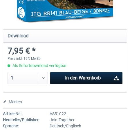
Just Trains - U-Bahn Hamburg U1 &
Railworks Szenario-Pack Vo
U3
Download
39,62 € *
24,95 € *
7,95 € *
Preis inkl. 19% MwSt.
Als Sofortdownload verfügbar
In den
Warenkorb
Merken
Artikel-Nr.:
AS51022
Hersteller/Publisher:
Join-Together
Sprache:
Deutsch/Englisch