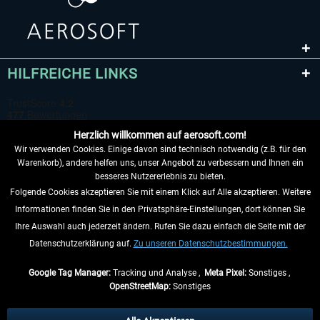
HILFREICHE LINKS
Herzlich willkommen auf aerosoft.com!
Wir verwenden Cookies. Einige davon sind technisch notwendig (z.B. für den
Warenkorb), andere helfen uns, unser Angebot zu verbessern und Ihnen ein
besseres Nutzererlebnis zu bieten.
Folgende Cookies akzeptieren Sie mit einem Klick auf Alle akzeptieren. Weitere
VERTRAG WIDERRUFEN
Informationen finden Sie in den Privatsphäre-Einstellungen, dort können Sie
Ihre Auswahl auch jederzeit ändern. Rufen Sie dazu einfach die Seite mit der
INFORMATIONEN
Datenschutzerklärung auf.
Zu unseren Datenschutzbestimmungen.
NICHTS MEHR VERPASSEN
Google Tag Manager:
Tracking und Analyse ,
Meta Pixel:
Sonstiges ,
OpenStreetMap:
Sonstiges
* Alle Preise inkl. gesetzl. Mehrwertsteuer zzgl.
Versandkosten
, wenn nicht
anders beschrieben.