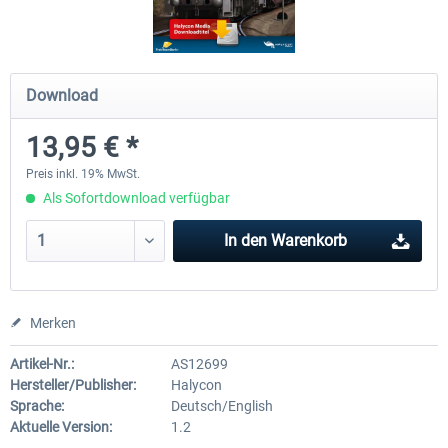
Saxon IV-K (Saechsische IV-K)
3DZUG - Rettungszug
Download
13,95 € *
19,78 € *
17,99 € *
Preis inkl. 19% MwSt.
Als Sofortdownload verfügbar
In den
Warenkorb
Merken
Artikel-Nr.:
AS12699
Hersteller/Publisher:
Halycon
Sprache:
Deutsch/English
Aktuelle Version:
1.2