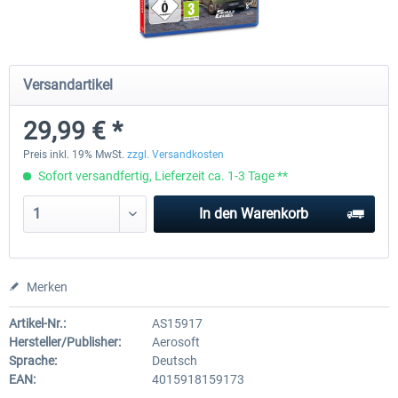
CityDriver
CityDriver - Deluxe Bund
Versandartikel
29,99 € *
43,97 € *
29,99 € *
35,17 € *
Preis inkl. 19% MwSt.
zzgl. Versandkosten
Sofort versandfertig, Lieferzeit ca. 1-3 Tage **
In den
Warenkorb
Merken
Artikel-Nr.:
AS15917
Hersteller/Publisher:
Aerosoft
Sprache:
Deutsch
EAN:
4015918159173