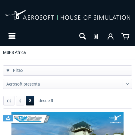
MSFS Àfrica
Filtro
3
desde
3