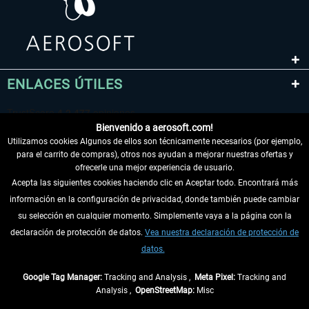
ENLACES ÚTILES
Bienvenido a aerosoft.com!
Utilizamos cookies Algunos de ellos son técnicamente necesarios (por ejemplo,
para el carrito de compras), otros nos ayudan a mejorar nuestras ofertas y
ofrecerle una mejor experiencia de usuario.
Acepta las siguientes cookies haciendo clic en Aceptar todo. Encontrará más
información en la configuración de privacidad, donde también puede cambiar
DESISTIR DEL CONTRATO
su selección en cualquier momento. Simplemente vaya a la página con la
declaración de protección de datos.
Vea nuestra declaración de protección de
INFORMACIÓN
datos.
NO SE PIERDA LAS ÚLTIMAS NOTICIAS
Google Tag Manager:
Tracking and Analysis ,
Meta Pixel:
Tracking and
Analysis ,
OpenStreetMap:
Misc
* Todos los precios, incl. el IVA legal y
gastos de envío
así como las posibles