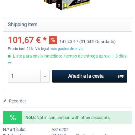
EmergencyDispatcherPro - 24h Free
EmergencyDispatcherPr
Shipping item
Trial
101,67 € *
147,43 € *
(31,04% Guardado)
0,00 € *
36,29 € *
Precio incl. 21% IVA legal
más gastos de envío
Listo para envío inmediato, tiempo de entrega aprox. 1-3 días
**
Añadir a la cesta
Recordar
Nota:
Not in conjunction with other discounts.
N.º artículo:
AS16202