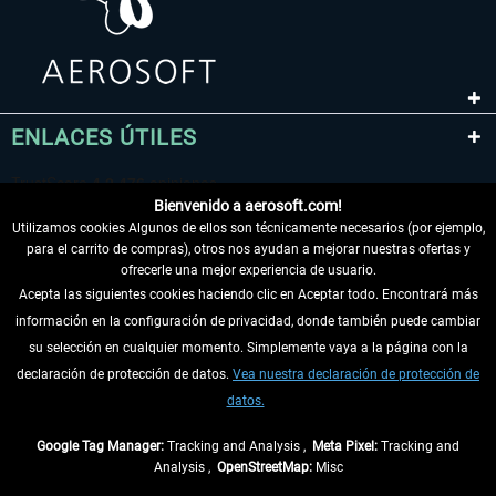
ENLACES ÚTILES
Bienvenido a aerosoft.com!
Utilizamos cookies Algunos de ellos son técnicamente necesarios (por ejemplo,
para el carrito de compras), otros nos ayudan a mejorar nuestras ofertas y
ofrecerle una mejor experiencia de usuario.
Acepta las siguientes cookies haciendo clic en Aceptar todo. Encontrará más
información en la configuración de privacidad, donde también puede cambiar
DESISTIR DEL CONTRATO
su selección en cualquier momento. Simplemente vaya a la página con la
declaración de protección de datos.
Vea nuestra declaración de protección de
INFORMACIÓN
datos.
NO SE PIERDA LAS ÚLTIMAS NOTICIAS
Google Tag Manager:
Tracking and Analysis ,
Meta Pixel:
Tracking and
Analysis ,
OpenStreetMap:
Misc
* Todos los precios, incl. el IVA legal y
gastos de envío
así como las posibles