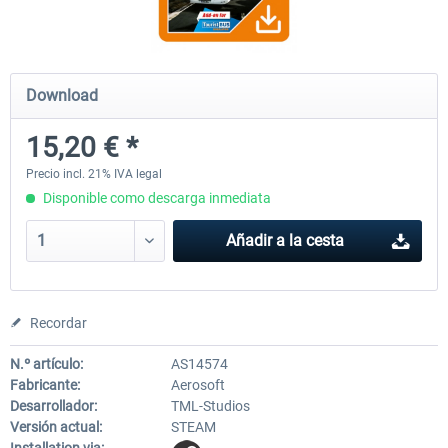
Fernbus Simulator - Platinum Edition
Fernbus Simulator - W9
Download
15,20 € *
40,62 € *
8,08 € *
Precio incl. 21% IVA legal
Disponible como descarga inmediata
Añadir a la cesta
Recordar
N.º artículo:
AS14574
Fabricante:
Aerosoft
Desarrollador:
TML-Studios
Versión actual:
STEAM